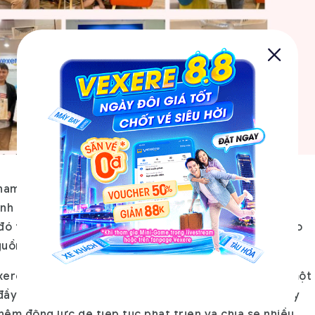
am học và chia sẻ tri thức với các thành viên khác
nh viên đã không ngại sharing, training cho rất nhiều
đó thì các bạn đã là những người “thầy” đóng góp vào
guồn nhân lực của Vexere.
re xin tri ân và gửi đến các anh chị trainer nội bộ một
 đầy cảm xúc của các VXRer. Mong là món quà nhỏ này
hêm động lực để tiếp tục phát triển và chia sẻ nhiều