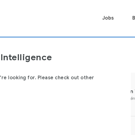
Jobs
B
Intelligence
're looking for. Please check out other
CM – Junior Fullstack Developer (ReactJS + NodeJS)
HCM – Chuy
M - Junior Fullstack Developer
HCM - Chuyên v
ReactJS + NodeJS)
Soát Chất Lượn
Ho Chi Minh
,
Full Time
Ho Chi