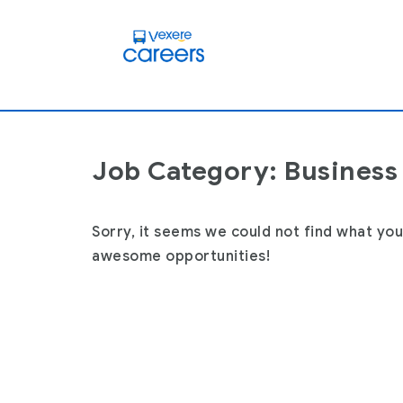
Job Category: Business 
Sorry, it seems we could not find what you
awesome opportunities!
HCM – Nhân viên CSKH Part-time – Ca Đêm
H
HCM - Nhân viên CSKH Part-time -
HC
Ca Đêm
(
Part Time
Ho Chi Minh
,
Full Time