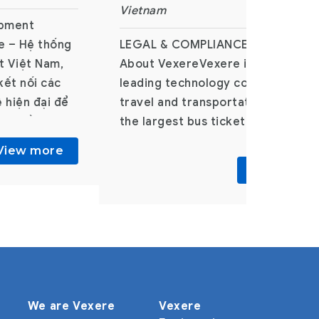
Chuyên viên CSKH (Team Xử lý s
 to Junior
– Call Center) Vexere.com là hệ
t Lượng Tổng
thống vé xe lớn nhất Việt Nam gi
là hệ thống vé
người dùng có thể tìm thông tin
giúp người dùng
chuyến xe, hãng xe, và mua vé tr
huyến xe, hãng
tuyến với hàng triệu lượt truy cậ
yến với hàng
mỗi tháng. Vexere đang hợp tác 
View mo
i
vé với hơn 600 nhà xe, phủ rộng 
View more
p tác bán vé
hết các tuyến
hủ rộng hầu
We are Vexere
Vexere