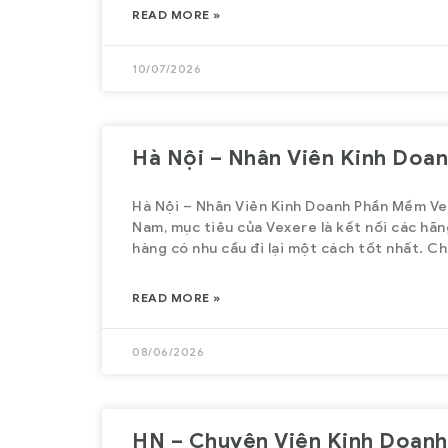
Vietnam
READ MORE »
Nhân viên CSKH Part-time – C
10/07/2026
Vexere.com là hệ thống vé xe l
nhất Việt Nam, giúp người dùng
thể tìm thông tin chuyến xe, hã
Hà Nội – Nhân Viên Kinh Doa
và mua vé trực tuyến với hàng t
lượt truy cập mỗi tháng. Vexer
Hà Nội – Nhân Viên Kinh Doanh Phần Mềm Vex
đang hợp tác bán vé với hơn 60
Nam, mục tiêu của Vexere là kết nối các hã
View m
hàng có nhu cầu đi lại một cách tốt nhất. C
xe, phủ rộng hầu hết các tuyến
đường
READ MORE »
08/06/2026
HN – Chuyên Viên Kinh Doan