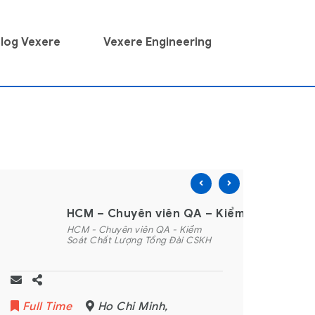
log Vexere
Vexere Engineering
per (ReactJS + NodeJS)
HCM – Chuyên viên QA – Kiểm Soát Chất
HCM - Chuyên viên QA - Kiểm
Soát Chất Lượng Tổng Đài CSKH
Full Time
Ho Chi Minh
,
Full T