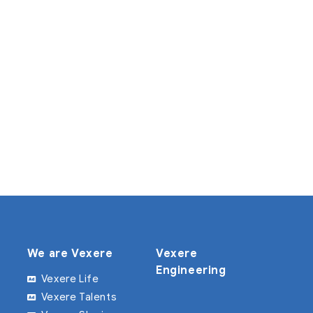
We are Vexere
Vexere
Engineering
Vexere Life
Vexere Talents