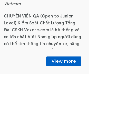
Vietnam
Chuyên v
CHUYÊN VIÊN QA (Open to Junior
– Call C
Level) Kiểm Soát Chất Lượng Tổng
thống vé
Đài CSKH Vexere.com là hệ thống vé
người dù
xe lớn nhất Việt Nam giúp người dùng
chuyến x
có thể tìm thông tin chuyến xe, hãng
tuyến với
xe, và mua vé trực tuyến với hàng
mỗi thán
triệu lượt truy cập mỗi
vé với h
View more
tháng. Vexere đang hợp tác bán vé
hết các 
với hơn 600 nhà xe, phủ rộng hầu