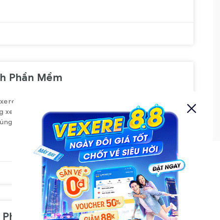
Vietnam
a Đêm
Junior Fullstack Developer (ReactJS
ớn
+ NodeJS) About VeXeRe –
 có
Revolutionizing the way Vietnam
ng xe
travels VeXeRe is Vietnam’s No.1
nh Phần Mềm
riệu
online bus ticketing platform,
e
connecting over 2,000 transport
ere – Hệ thống đặt vé xe online lớn nhất Việt
0 nhà
operators and serving millions of
ng xe bằng công nghệ hiện đại để phục vụ khách
ore
View more
húng tôi tin rằng một công ty – tổ chức
passengers every month. We
pioneer technology to modernize
the transportation industry, bringing
users a fast, seamless, and
optimized booking experience.
Beyond buses, VeXeRe is expanding
into flights, trains, and
h Phần Mềm SaaS