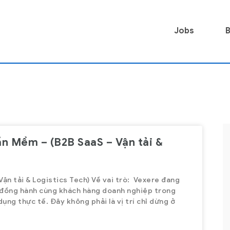
Jobs
B
ần Mềm – (B2B SaaS – Vận tải &
H Part-time – Ca Đêm
HCM – Junior Fullstack Develo
-time -
HCM - Junior Fullstack Developer
(ReactJS + NodeJS)
ận tải & Logistics Tech) Về vai trò: Vexere đang
 đồng hành cùng khách hàng doanh nghiệp trong
ng thực tế. Đây không phải là vị trí chỉ dừng ở
Full Time
Ho Chi Minh
,