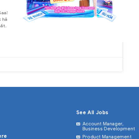
aaS Vexere – Hệ thống đặt vé xe online lớn nhất
c hãng xe bằng công nghệ hiện đại để phục vụ
hất. Chúng tôi tin rằng một công ty – tổ chức được
See All Jobs
Account Manager,
Business Development
ere
Product Management