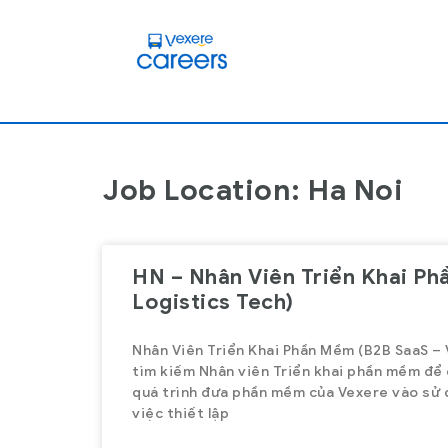
Job Location: Ha Noi
HN – Nhân Viên Triển Khai Ph
Logistics Tech)
HCM – Nhân viên CSK
HCM - Nhân viên CSKH Part
Ca Đêm
Nhân Viên Triển Khai Phần Mềm (B2B SaaS – V
tìm kiếm Nhân viên Triển khai phần mềm để
quá trình đưa phần mềm của Vexere vào sử dụ
việc thiết lập
Part Time
Ho Chi Minh
,