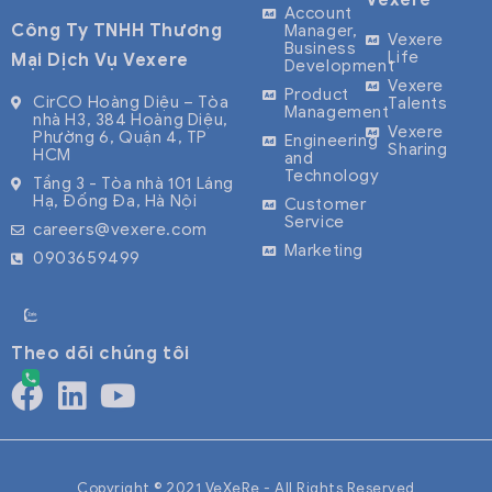
Vexere
tuyến với
platform,
chuyến xe,
Account
Công Ty TNHH Thương
Manager,
hàng triệu
connecting
hãng xe, và
Vexere
Business
Life
Mại Dịch Vụ Vexere
Development
lượt truy cập
over 2,000
mua vé trực
Vexere
Product
mỗi tháng.
transport
tuyến với
CirCO Hoàng Diệu – Tòa
Talents
Management
nhà H3, 384 Hoàng Diệu,
Vexere đang
operators
hàng triệu
Vexere
Phường 6, Quận 4, TP
Engineering
Sharing
HCM
hợp tác bán
and serving
lượt truy cập
and
Technology
Tầng 3 - Tòa nhà 101 Láng
vé với hơn
millions of
mỗi
Hạ, Đống Đa, Hà Nội
Customer
600 nhà xe,
passengers
tháng. Vexere
Service
careers@vexere.com
phủ rộng hầu
every month.
hợp tác bán
Marketing
0903659499
hết các
We pioneer
vé với hơn
tuyến đường
technology
600 nhà xe,
to
phủ rộng hầu
Theo dõi chúng tôi
modernize
the
transportation
industry,
bringing
Copyright © 2021 VeXeRe - All Rights Reserved