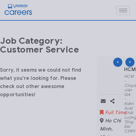
Job Category:
Customer Service
HCM – Nhân viên CSKH Part-time –
HCM – Junior Fulls
HCM 
Sorry, it seems we could not find
HCM
HCM
HCM
what you're looking for. Please
-
-
-
Nhân
Junior
Chuy
check out other awesome
viên
Fullstack
viên
opportunities!
CSKH
Developer
QA
Part-
(ReactJS
-
time
+
Kiểm
- Ca
NodeJS)
Soát
Part Time
Full Time
Full Time
Đêm
Chất
Lượn
Ho Chi
Ho Chi
Ho Chi
Tổng
Đài
Minh
,
Minh
,
Minh
,
CSKH