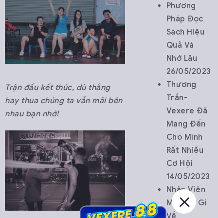
Phương
Pháp Đọc
Sách Hiệu
Quả Và
Nhớ Lâu
26/05/2023
Thương
Trận đấu kết thúc, dù thắng
Trần-
hay thua chúng ta vẫn mãi bên
Vexere Đã
nhau bạn nhớ!
Mang Đến
Cho Mình
Rất Nhiều
Cơ Hội
14/05/2023
Nhân Viên
Mới Nói Gì
Về