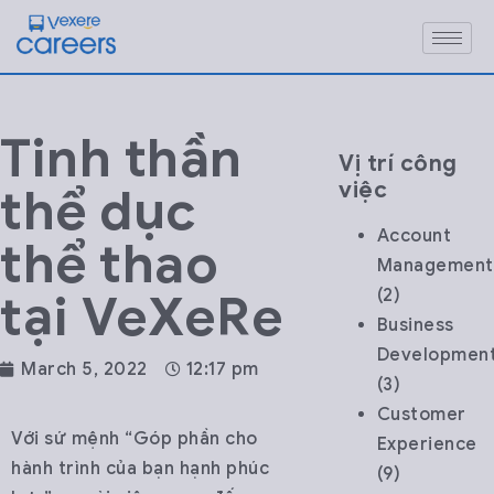
Tinh thần
Vị trí công
việc
thể dục
Account
thể thao
Management
tại VeXeRe
(2)
Business
Developmen
March 5, 2022
12:17 pm
(3)
Customer
Với sứ mệnh “Góp phần cho
Experience
hành trình của bạn hạnh phúc
(9)