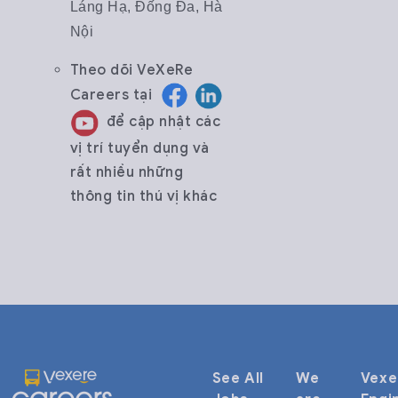
Láng Hạ, Đống Đa, Hà
Nội
Theo dõi
VeXeRe
Careers
tại
để cập nhật các
vị trí tuyển dụng và
rất nhiều những
thông tin thú vị khác
See All
We
Vexe