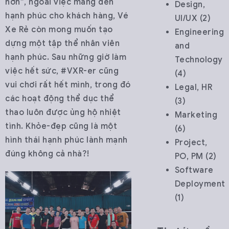
hơn”, ngoài việc mang đến
Design,
hạnh phúc cho khách hàng, Vé
UI/UX
(2)
Xe Rẻ còn mong muốn tạo
Engineering
dựng một tập thể nhân viên
and
hạnh phúc. Sau những giờ làm
Technology
việc hết sức, #VXR-er cũng
(4)
vui chơi rất hết mình, trong đó
Legal, HR
các hoạt động thể dục thể
(3)
thao luôn được ủng hộ nhiệt
Marketing
tình. Khỏe-đẹp cũng là một
(6)
hình thái hạnh phúc lành mạnh
Project,
đúng không cả nhà?!
PO, PM
(2)
Software
Deployment
(1)