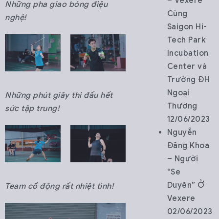
– Vexere
Những pha giao bóng điệu
Cùng
nghệ!
Saigon Hi-
Tech Park
Incubation
Center và
Trường ĐH
Ngoại
Những phút giây thi đấu hết
Thương
sức tập trung!
12/06/2023
Nguyễn
Đăng Khoa
– Người
“Se
Duyên” Ở
Team cổ động rất nhiệt tình!
Vexere
02/06/2023