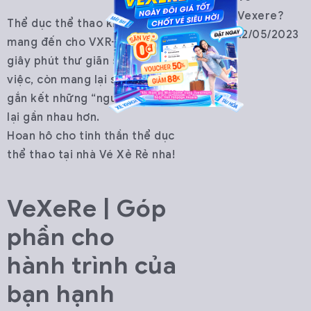
Vexere?
Thể dục thể thao không những
12/05/2023
mang đến cho VXR-er những
giây phút thư giãn sau giờ làm
việc, còn mang lại sức khỏe và
gắn kết những “người anh em”
lại gần nhau hơn.
Hoan hô cho tinh thần thể dục
thể thao tại nhà Vé Xẻ Rẻ nha!
VeXeRe | Góp
phần cho
hành trình của
bạn hạnh