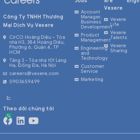
Jobs
are
Engi
Vexere
Account
Công Ty TNHH Thương
Manager,
Vexere
Business
Life
Mại Dịch Vụ Vexere
Development
Vexere
Product
CirCO Hoàng Diệu – Tòa
Talents
Management
nhà H3, 384 Hoàng Diệu,
Vexere
Phường 6, Quận 4, TP
Engineering
Sharing
HCM
and
Technology
Tầng 3 - Tòa nhà 101 Láng
Hạ, Đống Đa, Hà Nội
Customer
Service
careers@vexere.com
Marketing
0903659499
Theo dõi chúng tôi