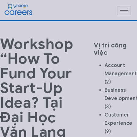
Workshop
Vị trí công
việc
“How To
Account
Fund Your
Management
Start-Up
(2)
Business
Idea? Tại
Developmen
(3)
Đại Học
Customer
Experience
Văn Lang
(9)