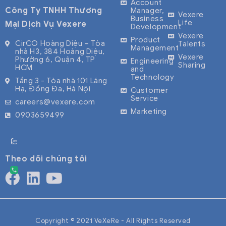
Account
Công Ty TNHH Thương
Manager,
Vexere
Business
Life
Mại Dịch Vụ Vexere
Development
Vexere
Product
CirCO Hoàng Diệu – Tòa
Talents
Management
nhà H3, 384 Hoàng Diệu,
Vexere
Phường 6, Quận 4, TP
Engineering
Sharing
HCM
and
Technology
Tầng 3 - Tòa nhà 101 Láng
Hạ, Đống Đa, Hà Nội
Customer
Service
careers@vexere.com
Marketing
0903659499
Theo dõi chúng tôi
Copyright © 2021 VeXeRe - All Rights Reserved