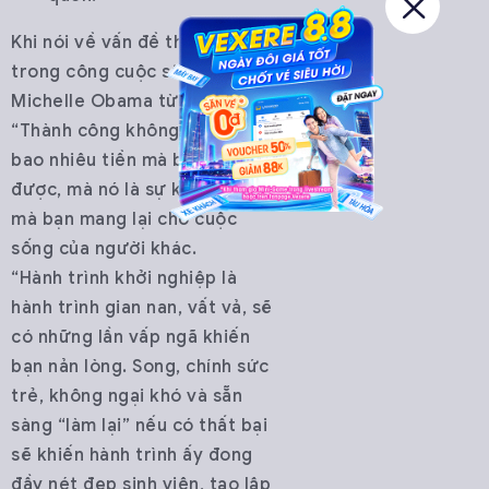
Khi nói về vấn đề thành công
trong công cuộc start-up,
Michelle Obama từng nói:
“Thành công không đến từ
bao nhiêu tiền mà bạn kiếm
được, mà nó là sự khác biệt
mà bạn mang lại cho cuộc
sống của người khác.
“Hành trình khởi nghiệp là
hành trình gian nan, vất vả, sẽ
có những lần vấp ngã khiến
bạn nản lòng. Song, chính sức
trẻ, không ngại khó và sẵn
sàng “làm lại” nếu có thất bại
sẽ khiến hành trình ấy đong
đầy nét đẹp sinh viên, tạo lập