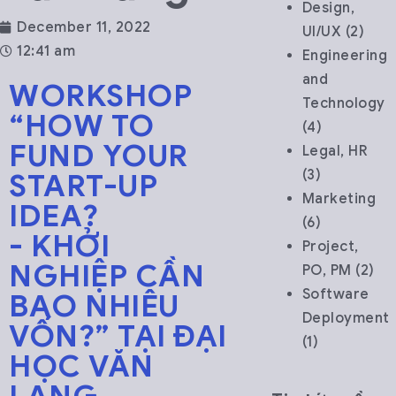
Design,
December 11, 2022
UI/UX
(2)
12:41 am
Engineering
and
WORKSHOP
Technology
“HOW TO
(4)
FUND YOUR
Legal, HR
(3)
START-UP
Marketing
IDEA?
(6)
- KHỞI
Project,
NGHIỆP CẦN
PO, PM
(2)
Software
BAO NHIÊU
Deployment
VỐN?” TẠI ĐẠI
(1)
HỌC VĂN