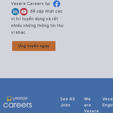
Vexere
Careers
tại
để cập nhật các
vị trí tuyển dụng và rất
nhiều những thông tin thú
vị khác
Ứng tuyển ngay
See All
We
Vexe
Jobs
are
Engi
Vexere