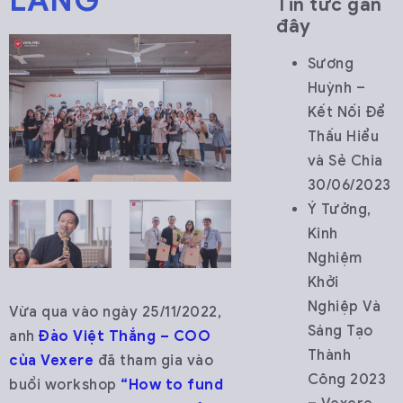
LANG
Tin tức gần
đây
Sương
Huỳnh –
Kết Nối Để
Thấu Hiểu
và Sẻ Chia
30/06/2023
Ý Tưởng,
Kinh
Nghiệm
Khởi
Nghiệp Và
Vừa qua vào ngày 25/11/2022,
Sáng Tạo
anh
Đào Việt Thắng – COO
Thành
của Vexere
đã tham gia vào
Công 2023
buổi workshop
“How to fund