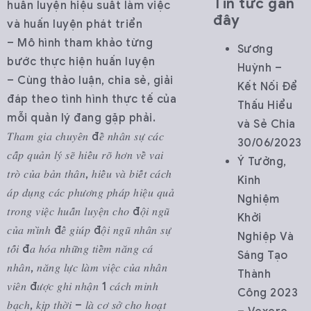
Tin tức gần
huấn luyện hiệu suất làm việc
đây
và huấn luyện phát triển
– Mô hình tham khảo từng
Sương
bước thực hiện huấn luyện
Huỳnh –
– Cùng thảo luận, chia sẻ, giải
Kết Nối Để
đáp theo tình hình thực tế của
Thấu Hiểu
mỗi quản lý đang gặp phải.
và Sẻ Chia
𝑇ℎ𝑎𝑚 𝑔𝑖𝑎 𝑐ℎ𝑢𝑦𝑒̂𝑛 đ𝑒̂̀ 𝑛ℎ𝑎̂𝑛 𝑠𝑢̛̣ 𝑐𝑎́𝑐
30/06/2023
𝑐𝑎̂́𝑝 𝑞𝑢𝑎̉𝑛 𝑙𝑦́ 𝑠𝑒̃ ℎ𝑖𝑒̂̉𝑢 𝑟𝑜̃ ℎ𝑜̛𝑛 𝑣𝑒̂̀ 𝑣𝑎𝑖
Ý Tưởng,
𝑡𝑟𝑜̀ 𝑐𝑢̉𝑎 𝑏𝑎̉𝑛 𝑡ℎ𝑎̂𝑛, ℎ𝑖𝑒̂̉𝑢 𝑣𝑎̀ 𝑏𝑖𝑒̂́𝑡 𝑐𝑎́𝑐ℎ
Kinh
𝑎́𝑝 𝑑𝑢̣𝑛𝑔 𝑐𝑎́𝑐 𝑝ℎ𝑢̛𝑜̛𝑛𝑔 𝑝ℎ𝑎́𝑝 ℎ𝑖𝑒̣̂𝑢 𝑞𝑢𝑎̉
Nghiệm
𝑡𝑟𝑜𝑛𝑔 𝑣𝑖𝑒̣̂𝑐 ℎ𝑢𝑎̂́𝑛 𝑙𝑢𝑦𝑒̣̂𝑛 𝑐ℎ𝑜 đ𝑜̣̂𝑖 𝑛𝑔𝑢̃
Khởi
𝑐𝑢̉𝑎 𝑚𝑖̀𝑛ℎ đ𝑒̂̉ 𝑔𝑖𝑢́𝑝 đ𝑜̣̂𝑖 𝑛𝑔𝑢̃ 𝑛ℎ𝑎̂𝑛 𝑠𝑢̛̣
Nghiệp Và
𝑡𝑜̂́𝑖 đ𝑎 ℎ𝑜́𝑎 𝑛ℎ𝑢̛̃𝑛𝑔 𝑡𝑖𝑒̂̀𝑚 𝑛𝑎̆𝑛𝑔 𝑐𝑎́
Sáng Tạo
𝑛ℎ𝑎̂𝑛, 𝑛𝑎̆𝑛𝑔 𝑙𝑢̛̣𝑐 𝑙𝑎̀𝑚 𝑣𝑖𝑒̣̂𝑐 𝑐𝑢̉𝑎 𝑛ℎ𝑎̂𝑛
Thành
𝑣𝑖𝑒̂𝑛 đ𝑢̛𝑜̛̣𝑐 𝑔ℎ𝑖 𝑛ℎ𝑎̣̂𝑛 1 𝑐𝑎́𝑐ℎ 𝑚𝑖𝑛ℎ
Công 2023
𝑏𝑎̣𝑐ℎ, 𝑘𝑖̣𝑝 𝑡ℎ𝑜̛̀𝑖 – 𝑙𝑎̀ 𝑐𝑜̛ 𝑠𝑜̛̉ 𝑐ℎ𝑜 ℎ𝑜𝑎̣𝑡