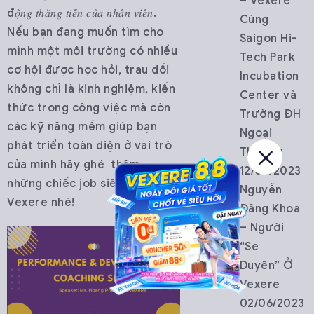
– Vexere
đ𝑜̣̂𝑛𝑔 𝑡ℎ𝑎̆𝑛𝑔 𝑡𝑖𝑒̂́𝑛 𝑐𝑢̉𝑎 𝑛ℎ𝑎̂𝑛 𝑣𝑖𝑒̂𝑛.
Cùng
Nếu bạn đang muốn tìm cho
Saigon Hi-
mình một môi trường có nhiều
Tech Park
cơ hội được học hỏi, trau dồi
Incubation
không chỉ là kinh nghiệm, kiến
Center và
thức trong công việc mà còn
Trường ĐH
các kỹ năng mềm giúp bạn
Ngoại
phát triển toàn diện ở vai trò
Thương
của mình hãy ghé thăm
12/06/2023
những chiếc job siêu xịn của
Nguyễn
Vexere nhé!
Đăng Khoa
– Người
“Se
Duyên” Ở
Vexere
02/06/2023