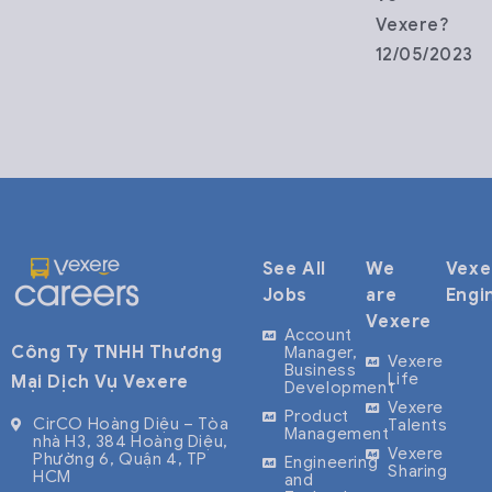
Vexere?
12/05/2023
See All
We
Vexe
Jobs
are
Engi
Vexere
Account
Công Ty TNHH Thương
Manager,
Vexere
Business
Life
Mại Dịch Vụ Vexere
Development
Vexere
Product
CirCO Hoàng Diệu – Tòa
Talents
Management
nhà H3, 384 Hoàng Diệu,
Vexere
Phường 6, Quận 4, TP
Engineering
Sharing
HCM
and