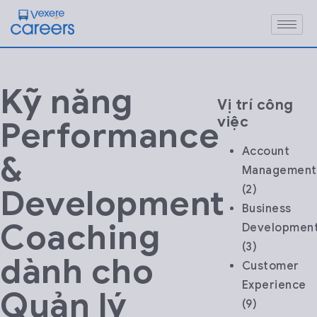
Kỹ năng
Vị trí công
việc
Performance
Account
&
Management
Development
(2)
Business
Coaching
Developmen
(3)
dành cho
Customer
Experience
Quản lý
(9)