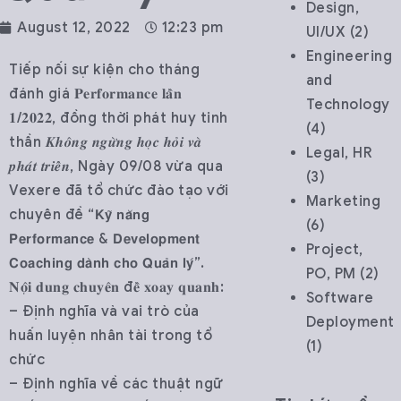
Design,
August 12, 2022
12:23 pm
UI/UX
(2)
Engineering
Tiếp nối sự kiện cho tháng
and
đánh giá 𝐏𝐞𝐫𝐟𝐨𝐫𝐦𝐚𝐧𝐜𝐞 𝐥𝐚̂̀𝐧
Technology
𝟏/𝟐𝟎𝟐𝟐, đồng thời phát huy tinh
(4)
thần 𝑲𝒉𝒐̂𝒏𝒈 𝒏𝒈𝒖̛̀𝒏𝒈 𝒉𝒐̣𝒄 𝒉𝒐̉𝒊 𝒗𝒂̀
Legal, HR
𝒑𝒉𝒂́𝒕 𝒕𝒓𝒊𝒆̂̉𝒏, Ngày 09/08 vừa qua
(3)
Vexere đã tổ chức đào tạo với
Marketing
chuyên đề “𝗞𝘆̃ 𝗻𝗮̆𝗻𝗴
(6)
𝗣𝗲𝗿𝗳𝗼𝗿𝗺𝗮𝗻𝗰𝗲 & 𝗗𝗲𝘃𝗲𝗹𝗼𝗽𝗺𝗲𝗻𝘁
Project,
𝗖𝗼𝗮𝗰𝗵𝗶𝗻𝗴 𝗱𝗮̀𝗻𝗵 𝗰𝗵𝗼 𝗤𝘂𝗮̉𝗻 𝗹𝘆́”.
PO, PM
(2)
𝐍𝐨̣̂𝐢 𝐝𝐮𝐧𝐠 𝐜𝐡𝐮𝐲𝐞̂𝐧 đ𝐞̂̀ 𝐱𝐨𝐚𝐲 𝐪𝐮𝐚𝐧𝐡:
Software
– Định nghĩa và vai trò của
Deployment
huấn luyện nhân tài trong tổ
(1)
chức
– Định nghĩa về các thuật ngữ