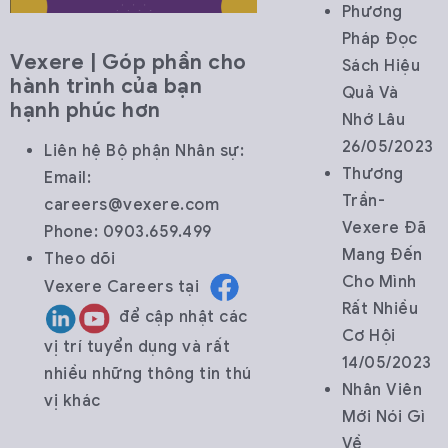
Phương
Pháp Đọc
Vexere | Góp phần cho
Sách Hiệu
hành trình của bạn
Quả Và
hạnh phúc hơn
Nhớ Lâu
26/05/2023
Liên hệ Bộ phận Nhân sự:
Thương
Email:
Trần-
careers@vexere.com
Vexere Đã
Phone: 0903.659.499
Mang Đến
Theo dõi
Cho Mình
Vexere
Careers
tại
Rất Nhiều
để cập nhật các
Cơ Hội
vị trí tuyển dụng và rất
14/05/2023
nhiều những thông tin thú
Nhân Viên
vị khác
Mới Nói Gì
Về