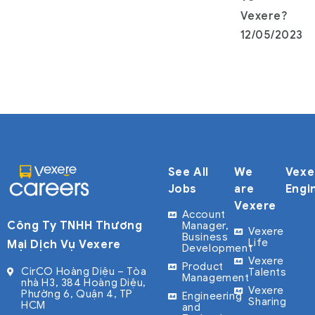
Vexere?
12/05/2023
See All
We
Vexe
Jobs
are
Engi
Vexere
Account
Công Ty TNHH Thương
Manager,
Vexere
Business
Life
Mại Dịch Vụ Vexere
Development
Vexere
Product
CirCO Hoàng Diệu – Tòa
Talents
Management
nhà H3, 384 Hoàng Diệu,
Vexere
Phường 6, Quận 4, TP
Engineering
Sharing
HCM
and