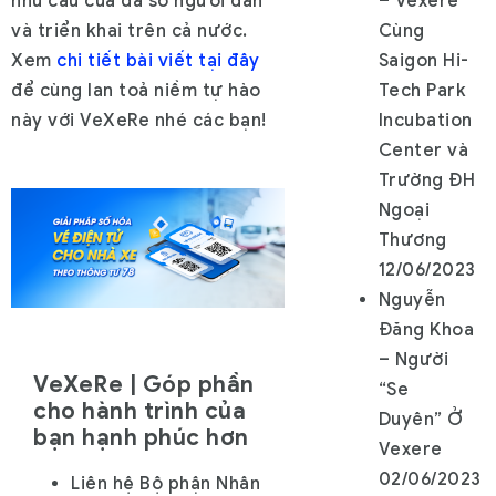
nhu cầu của đa số người dân
– Vexere
và triển khai trên cả nước.
Cùng
Xem
chi tiết bài viết tại đây
Saigon Hi-
để cùng lan toả niềm tự hào
Tech Park
này với VeXeRe nhé các bạn!
Incubation
Center và
Trường ĐH
Ngoại
Thương
12/06/2023
Nguyễn
Đăng Khoa
– Người
VeXeRe | Góp phần
“Se
cho hành trình của
Duyên” Ở
bạn hạnh phúc hơn
Vexere
02/06/2023
Liên hệ Bộ phận Nhân