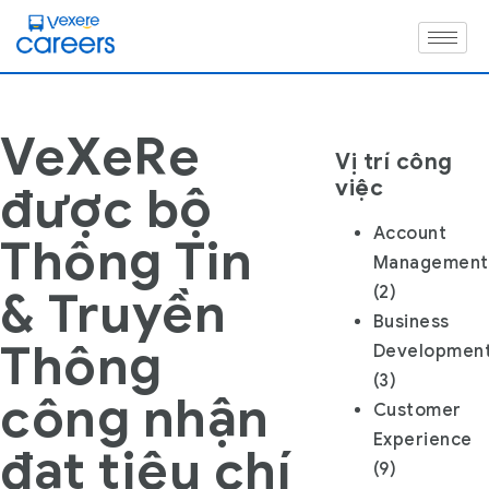
VeXeRe
Vị trí công
việc
được bộ
Account
Thông Tin
Management
& Truyền
(2)
Business
Thông
Developmen
(3)
công nhận
Customer
Experience
đạt tiêu chí
(9)