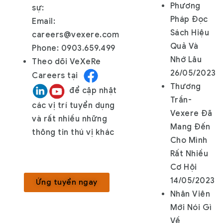
Phương
sự:
Pháp Đọc
Email:
Sách Hiệu
careers@vexere.com
Quả Và
Phone: 0903.659.499
Nhớ Lâu
Theo dõi
VeXeRe
26/05/2023
Careers
tại
Thương
để cập nhật
Trần-
các vị trí tuyển dụng
Vexere Đã
và rất nhiều những
Mang Đến
thông tin thú vị khác
Cho Mình
Rất Nhiều
Cơ Hội
14/05/2023
Ứng tuyển ngay
Nhân Viên
Mới Nói Gì
Về