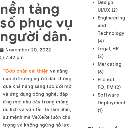
Design,
nền tảng
UI/UX
(2)
số phục vụ
Engineering
and
người dân.
Technology
(4)
Legal, HR
November 20, 2022
(3)
7:42 pm
Marketing
“Góp phần cải thiện
và nâng
(6)
cao đời sống người dân thông
Project,
qua khả năng sáng tạo đổi mới
PO, PM
(2)
và ứng dụng công nghệ, đáp
Software
ứng mọi nhu cầu trong mảng
Deployment
du lịch và vận tải” là tầm nhìn,
(1)
sứ mệnh mà VeXeRe luôn chú
trọng và không ngừng nỗ lực