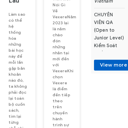
Lâu
Vietnam
Vietnam
Vietnam
Nói Gì
Về
Làm sao
Nhân viên
Junior
CHUYÊN
VexereNăm
có thể
CSKH Part-
Fullstack
VIÊN QA
2023 lại
hệ
là năm
time – Ca
Developer
(Open to
thống
chào
Đêm
(ReactJS +
Junior Level)
hóa
đón
những
Vexere.com
NodeJS)
Kiểm Soát
những
bài học
nhân tại
là hệ thống
About
Chất Lượng
này để
mới đến
vé xe lớn
VeXeRe –
Tổng Đài
mỗi lần
View more
View more
View more
với
gặp băn
nhất Việt
Revolutionizing
CSKH
VexereKhi
khoăn
Nam, giúp
the way
Vexere.com là
chọn
nào đó,
Vexere
người dùng
Vietnam
hệ thống vé
ta không
là điểm
có thể tìm
travels
xe lớn nhất
phải đọc
đến tiếp
lại toàn
thông tin
VeXeRe is
Việt Nam
theo
bộ cuốn
trên
chuyến xe,
Vietnam’s
giúp người
sách,
chuyến
hãng xe và
No.1 online
dùng có thể
tìm lại
hành
từng
mua vé trực
bus ticketing
tìm thông tin
trình sự