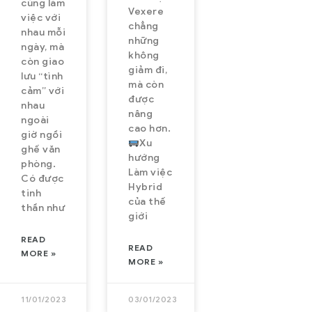
cùng làm
Vexere
việc với
chẳng
nhau mỗi
những
ngày, mà
không
còn giao
giảm đi,
lưu “tình
mà còn
cảm” với
được
nhau
nâng
ngoài
cao hơn.
giờ ngồi
Xu
ghế văn
hướng
phòng.
Làm việc
Có được
Hybrid
tinh
của thế
thần như
giới
READ
READ
MORE »
MORE »
11/01/2023
03/01/2023