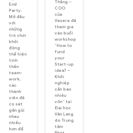
Thắng –
End
COO
Party.
của
Mở đầu
Vexere đã
với
tham gia
những
vào buổi
trò chơi
workshop
khởi
“How to
động
fund
thể hiện
your
tinh
Start-up
thần
idea? –
team-
Khởi
work,
nghiệp
các
cần bao
thành
nhiêu
viên đã
vốn” tại
cọ sát
Đại học
gần gũi
Văn Lang
nhau
do Trung
nhiều
tâm
hơn để
Phát