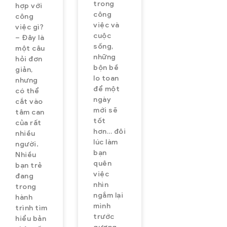
trong
hợp với
công
công
việc và
việc gì?
cuộc
– Đây là
sống,
một câu
những
hỏi đơn
bộn bề
giản,
lo toan
nhưng
để một
có thể
ngày
cắt vào
mới sẽ
tâm can
tốt
của rất
hơn… đôi
nhiều
lúc làm
người.
bạn
Nhiều
quên
bạn trẻ
việc
đang
nhìn
trong
ngắm lại
hành
mình
trình tìm
trước
hiểu bản