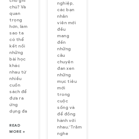
chỗ ghi
tuyến với
platform,
chuyến xe,
nghiệp,
chú? Và
các bạn
hàng triệu
connecting
hãng xe, và
quan
nhân
lượt truy cập
over 2,000
mua vé trực
trọng
viên mới
hơn, làm
mỗi tháng.
transport
tuyến với
đều
sao ta
mang
Vexere đang
operators
hàng triệu
có thể
đến
hợp tác bán
and serving
lượt truy cập
kết nối
những
những
vé với hơn
millions of
mỗi
câu
bài học
600 nhà xe,
passengers
tháng. Vexere
chuyện
khác
đan xen
phủ rộng hầu
every month.
hợp tác bán
nhau từ
những
hết các
We pioneer
vé với hơn
nhiều
mục tiêu
cuốn
tuyến đường
technology
600 nhà xe,
mới
sách để
trong
to
phủ rộng hầu
đưa ra
cuộc
modernize
ứng
sống và
dụng đa
the
để đồng
transportation
hành với
READ
nhau.“Trăm
industry,
MORE »
nghe
bringing