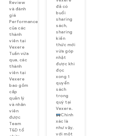
Vexere
Review
đã có
và đánh
buổi
giá
sharing
Performance
sách,
của các
sharing
thành
kiến
viên tại
thức mới
Vexere
vừa góp
Tuần vừa
nhặt
qua, các
được khi
thành
đọc
viên tại
xong 1
Vexere
quyển
bao gồm
sách
cấp
trong
quản lý
quý tại
và nhân
Vexere.
viên
Chính
được
xác là
Team
như vậy,
T&D tổ
với một