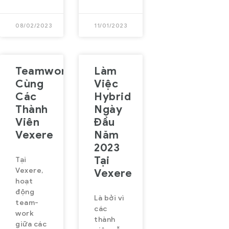
08/02/2023
11/01/2023
Teamwork
Làm
Cùng
Việc
Các
Hybrid
Thành
Ngày
Viên
Đầu
Vexere
Năm
2023
Tại
Tại
Vexere,
Vexere
hoạt
động
Là bởi vì
team-
các
work
thành
giữa các