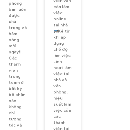
viên vẫn
phòng
còn làm
ban luôn
việc
được
online
chú
tại nhà
trọng và
Kể từ
hâm
khi áp
nóng
dụng
mỗi
chế độ
ngày!!!
làm việc
Các
Linh
thành
hoạt làm
viên
việc tại
trong
nhà và
team ở
văn
bất kỳ
phòng,
bộ phận
hiệu
nào
suất làm
không
việc của
chỉ
các
tương
thành
tác và
viên tại