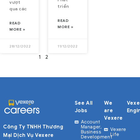
vượt
triển
qua các
READ
READ
MORE »
MORE »
28/12/2022
11/12/2022
1
2
See All
We
Vexe
Jobs
are
Engi
Vexere
Account
Công Ty TNHH Thương
Manager,
Vexere
Business
Life
Mại Dịch Vụ Vexere
Development