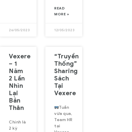
users a fast,
READ
seamless,
MORE »
and
optimized
26/05/2023
12/05/2023
booking
experience.
Beyond
Vexere
“Truyền
buses,
– 1
Thống”
VeXeRe is
Năm
Sharing
2 Lần
Sách
expanding
Nhìn
Tại
into flights,
Lại
Vexere
trains, and
Bản
Thân
Tuần
vừa qua,
Team HR
Chính là
tại
2 kỳ