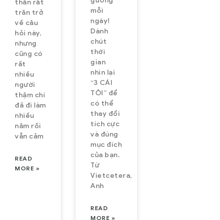
gương
thân rất
mỗi
trăn trở
ngày!
về câu
Dành
hỏi này,
chút
nhưng
thời
cũng có
gian
rất
nhìn lại
nhiều
“3 CÁI
người
TÔI” để
thậm chí
có thể
đã đi làm
thay đổi
nhiều
tích cực
năm rồi
và đúng
vẫn cảm
mục đích
của bạn.
READ
Từ
MORE »
Vietcetera,
Anh
READ
MORE »