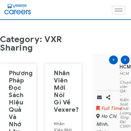
Category: VXR
Sharing
HCM – Nhân viên CSKH Part-time –
HCM – Junior Fulls
HCM 
Phương
Nhân
HCM
HCM
HCM
-
-
-
Pháp
Viên
Nhân
Junior
Chuy
Đọc
Mới
viên
Fullstack
viên
CSKH
Developer
QA
Sách
Nói
Part-
(ReactJS
-
time
+
Kiểm
Hiệu
Gì Về
- Ca
NodeJS)
Soát
Part Time
Full Time
Full Time
Quả
Vexere?
Đêm
Chất
Lượn
Và
Ho Chi
Ho Chi
Ho Chi
Tổng
Đài
Nhớ
Nhân
Minh
,
Minh
,
Minh
,
CSKH
Viên Mới