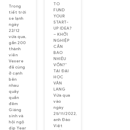
TO
Trong
FUND
tiết trời
YOUR
se lạnh
START-
ngày
UP IDEA?
22/12
– KHỞI
vừa qua,
NGHIỆP
gần 200
CẦN
thành
BAO
viên
NHIÊU
Vexere
VỐN?”
đã cùng
TẠI ĐẠI
ở cạnh
HỌC
bên
VĂN
nhau
LANG
quây
Vừa qua
quần
vào
đêm
ngày
Giáng
25/11/2022,
sinh và
anh Đào
hội ngộ
Việt
dịp Year