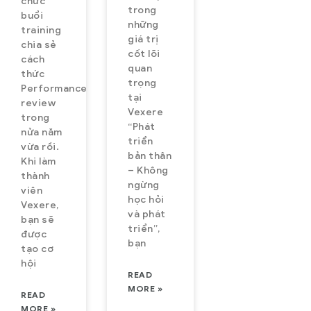
chức
trong
buổi
những
training
giá trị
chia sẻ
cốt lõi
cách
quan
thức
trọng
Performance
tại
review
Vexere
trong
“Phát
nửa năm
triển
vừa rồi.
bản thân
Khi làm
– Không
thành
ngừng
viên
học hỏi
Vexere,
và phát
bạn sẽ
triển”,
được
bạn
tạo cơ
hội
READ
MORE »
READ
MORE »