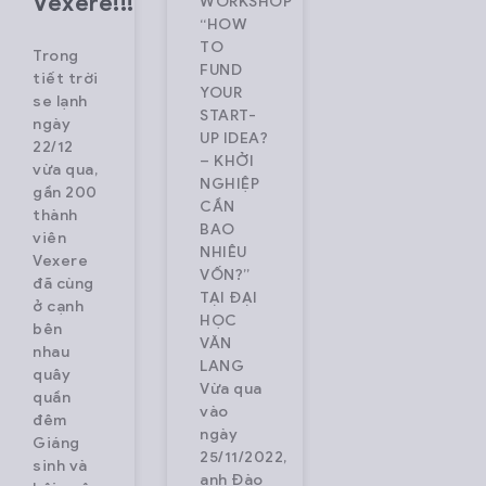
Vexere!!!
WORKSHOP
“HOW
TO
Trong
FUND
tiết trời
YOUR
se lạnh
START-
ngày
UP IDEA?
22/12
– KHỞI
vừa qua,
NGHIỆP
gần 200
CẦN
thành
BAO
viên
NHIÊU
Vexere
VỐN?”
đã cùng
TẠI ĐẠI
ở cạnh
HỌC
bên
VĂN
nhau
LANG
quây
Vừa qua
quần
vào
đêm
ngày
Giáng
25/11/2022,
sinh và
anh Đào