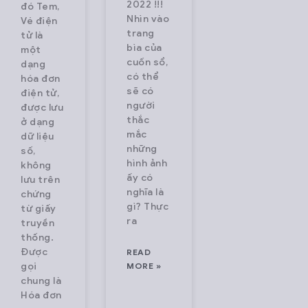
2022 !!!
đó Tem,
Nhìn vào
Vé điện
trang
tử là
bìa của
một
cuốn sổ,
dạng
có thể
hóa đơn
sẽ có
điện tử,
người
được lưu
thắc
ở dạng
mắc
dữ liệu
những
số,
hình ảnh
không
ấy có
lưu trên
nghĩa là
chứng
gì? Thực
từ giấy
ra
truyền
thống.
Được
READ
gọi
MORE »
chung là
Hóa đơn