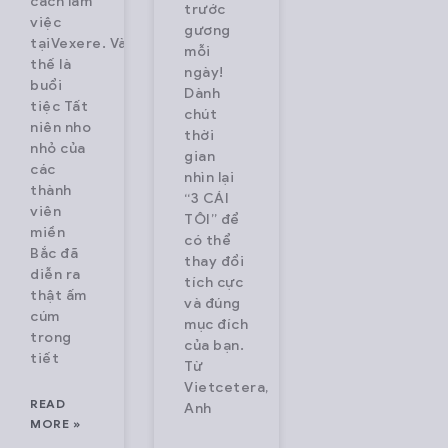
cách làm
trước
việc
gương
tạiVexere. Và
mỗi
thế là
ngày!
buổi
Dành
tiệc Tất
chút
niên nho
thời
nhỏ của
gian
các
nhìn lại
thành
“3 CÁI
viên
TÔI” để
miền
có thể
Bắc đã
thay đổi
diễn ra
tích cực
thật ấm
và đúng
cúm
mục đích
trong
của bạn.
tiết
Từ
Vietcetera,
READ
Anh
MORE »