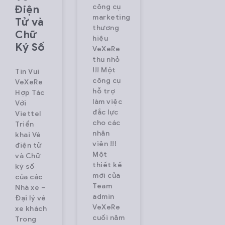
công cụ
Điện
marketing
Tử và
thương
Chữ
hiệu
Ký Số
VeXeRe
thu nhỏ
!!! Một
Tin Vui
công cụ
VeXeRe
hỗ trợ
Hợp Tác
làm việc
Với
đắc lực
Viettel
cho các
Triển
nhân
khai Vé
viên !!!
điện tử
Một
và Chữ
thiết kế
ký số
mới của
của các
Team
Nhà xe –
admin
Đại lý vé
VeXeRe
xe khách
cuối năm
Trong