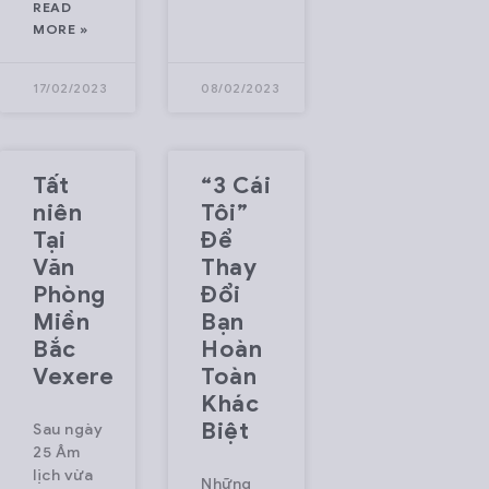
READ
users a fast,
MORE »
seamless,
and
17/02/2023
08/02/2023
optimized
booking
experience.
Tất
“3 Cái
Beyond
niên
Tôi”
buses,
Tại
Để
VeXeRe is
Văn
Thay
expanding
Phòng
Đổi
into flights,
Miền
Bạn
Bắc
Hoàn
trains, and
Vexere
Toàn
Khác
Biệt
Sau ngày
25 Âm
lịch vừa
Những