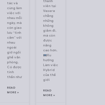
thành
tác và
viên tại
cùng làm
Vexere
việc với
chẳng
nhau mỗi
những
ngày, mà
không
còn giao
giảm đi,
lưu “tình
mà còn
cảm” với
được
nhau
nâng
ngoài
cao hơn.
giờ ngồi
Xu
ghế văn
hướng
phòng.
Làm việc
Có được
Hybrid
tinh
của thế
thần như
giới
READ
READ
MORE »
MORE »