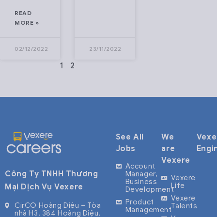
READ
MORE »
02/12/2022
23/11/2022
1
2
See All
We
Vexe
Jobs
are
Engi
Vexere
Account
Công Ty TNHH Thương
Manager,
Vexere
Business
Life
Mại Dịch Vụ Vexere
Development
Vexere
Product
CirCO Hoàng Diệu – Tòa
Talents
Management
nhà H3, 384 Hoàng Diệu,