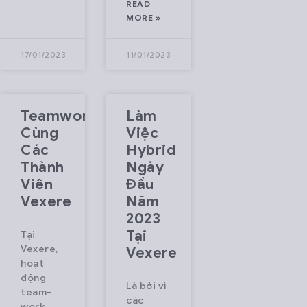
READ
MORE »
17/01/2023
11/01/2023
Teamwork
Làm
Cùng
Việc
Các
Hybrid
Thành
Ngày
Viên
Đầu
Vexere
Năm
2023
Tại
Tại
Vexere,
Vexere
hoạt
động
Là bởi vì
team-
các
work