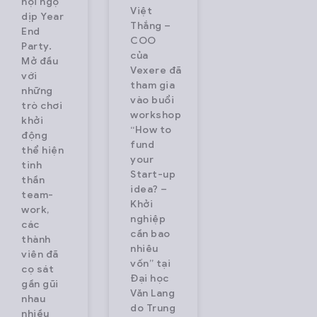
hội ngộ
Việt
dịp Year
Thắng –
End
COO
Party.
của
Mở đầu
Vexere đã
với
tham gia
những
vào buổi
trò chơi
workshop
khởi
“How to
động
fund
thể hiện
your
tinh
Start-up
thần
idea? –
team-
Khởi
work,
nghiệp
các
cần bao
thành
nhiêu
viên đã
vốn” tại
cọ sát
Đại học
gần gũi
Văn Lang
nhau
do Trung
nhiều