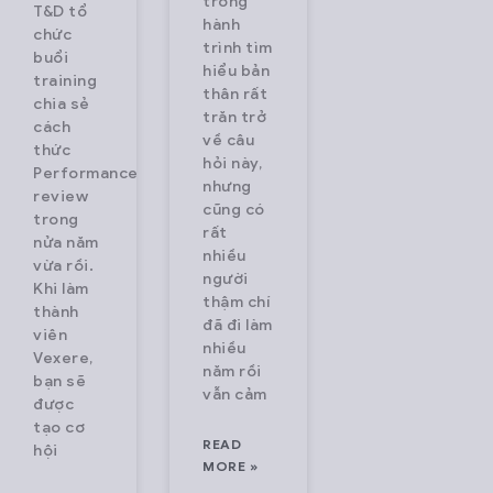
trong
tuyến với
platform,
chuyến xe,
T&D tổ
hành
chức
hàng triệu
connecting
hãng xe, và
trình tìm
buổi
lượt truy cập
over 2,000
mua vé trực
hiểu bản
training
thân rất
mỗi tháng.
transport
tuyến với
chia sẻ
trăn trở
cách
Vexere đang
operators
hàng triệu
về câu
thức
hợp tác bán
and serving
lượt truy cập
hỏi này,
Performance
nhưng
vé với hơn
millions of
mỗi
review
cũng có
600 nhà xe,
passengers
tháng. Vexere
trong
rất
nửa năm
phủ rộng hầu
every month.
hợp tác bán
nhiều
vừa rồi.
hết các
We pioneer
vé với hơn
người
Khi làm
thậm chí
tuyến đường
technology
600 nhà xe,
thành
đã đi làm
viên
to
phủ rộng hầu
nhiều
Vexere,
modernize
năm rồi
bạn sẽ
vẫn cảm
the
được
transportation
tạo cơ
READ
hội
industry,
MORE »
bringing