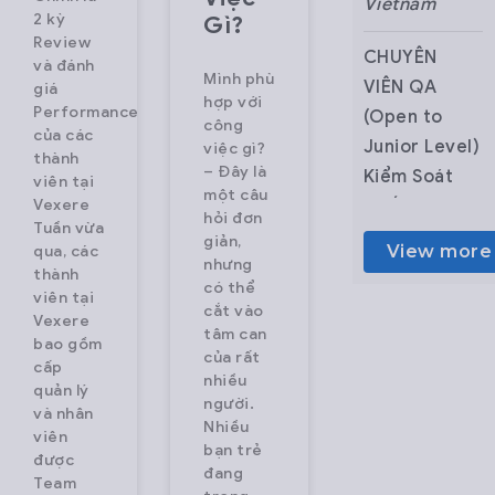
Vietnam
Vietnam
Vietnam
2 kỳ
Gì?
Review
Nhân viên
Junior
CHUYÊN
và đánh
Mình phù
CSKH Part-
Fullstack
VIÊN QA
giá
hợp với
Performance
time – Ca
Developer
(Open to
công
của các
Đêm
(ReactJS +
Junior Level)
việc gì?
thành
– Đây là
Vexere.com
NodeJS)
Kiểm Soát
viên tại
một câu
Vexere
là hệ thống
About
Chất Lượng
hỏi đơn
Tuần vừa
vé xe lớn
VeXeRe –
Tổng Đài
giản,
View more
View more
View more
qua, các
nhưng
nhất Việt
Revolutionizing
CSKH
thành
có thể
Nam, giúp
the way
Vexere.com là
viên tại
cắt vào
Vexere
người dùng
Vietnam
hệ thống vé
tâm can
bao gồm
có thể tìm
travels
xe lớn nhất
của rất
cấp
nhiều
thông tin
VeXeRe is
Việt Nam
quản lý
người.
và nhân
chuyến xe,
Vietnam’s
giúp người
Nhiều
viên
hãng xe và
No.1 online
dùng có thể
bạn trẻ
được
đang
mua vé trực
bus ticketing
tìm thông tin
Team