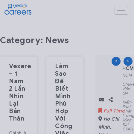
Category: News
Vexere
Làm
HCM – Nhân viên CSKH Part-time –
HCM – Junior Fulls
HCM 
– 1
Sao
HCM
HCM
HCM
Năm
Để
-
-
-
Nhân
Junior
Chuy
2 Lần
Biết
viên
Fullstack
viên
CSKH
Developer
QA
Nhìn
Mình
Part-
(ReactJS
-
Lại
Phù
time
+
Kiểm
- Ca
NodeJS)
Soát
Bản
Hợp
Part Time
Full Time
Full Time
Đêm
Chất
Lượn
Thân
Với
Ho Chi
Ho Chi
Ho Chi
Tổng
Công
Đài
Minh
,
Minh
,
Minh
,
CSKH
Việc
Chính là