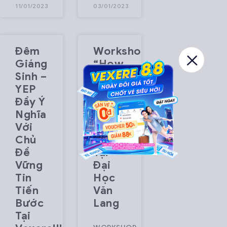
11/01/2023
03/01/2023
Đêm
Workshop
Giáng
“How
Sinh –
To
YEP
Fund
Đầy Ý
Your
Nghĩa
Start-
Với
Up
Chủ
Idea?
Đề
Tại
Vững
Đại
Tin
Học
Tiến
Văn
Bước
Lang
Tại