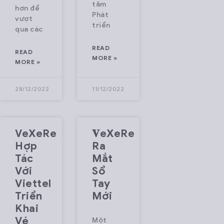
tâm
hơn để
Phát
vượt
triển
qua các
READ
READ
MORE »
MORE »
28/12/2022
11/12/2022
VeXeRe
𝐕eXeRe
Hợp
Ra
Tác
Mắt
Với
Sổ
Viettel
Tay
Triển
Mới
Khai
Vé
Một