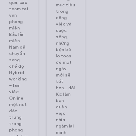
qua, các
mục tiêu
team tại
trong
văn
công
phòng
việc và
miền
cuộc
Bắc lẫn
sống,
miền
những
Nam đã
bộn bề
chuyển
lo toan
sang
để một
chế độ
ngày
Hybrid
mới sẽ
working
tốt
– làm
hơn… đôi
việc
lúc làm
Online,
bạn
một nét
quên
đặc
việc
trưng
nhìn
trong
ngắm lại
phong
mình