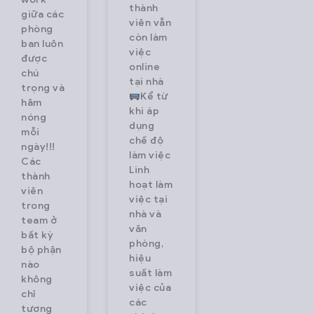
thành
giữa các
viên vẫn
phòng
còn làm
ban luôn
việc
được
online
chú
tại nhà
trọng và
Kể từ
hâm
khi áp
nóng
dụng
mỗi
chế độ
ngày!!!
làm việc
Các
Linh
thành
hoạt làm
viên
việc tại
trong
nhà và
team ở
văn
bất kỳ
phòng,
bộ phận
hiệu
nào
suất làm
không
việc của
chỉ
các
tương