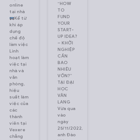
“HOW
online
TO
tại nhà
FUND
Kể từ
YOUR
khi áp
START-
dụng
UP IDEA?
chế độ
– KHỞI
làm việc
NGHIỆP
Linh
CẦN
hoạt làm
BAO
việc tại
NHIÊU
nhà và
VỐN?”
văn
TẠI ĐẠI
phòng,
HỌC
hiệu
VĂN
suất làm
LANG
việc của
Vừa qua
các
vào
thành
ngày
viên tại
25/11/2022,
Vexere
anh Đào
chẳng