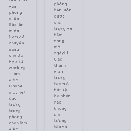
team tại
phòng
văn
ban luôn
phòng
được
miền
chú
Bắc lẫn
trọng và
miền
hâm
Nam đã
nóng
chuyển
mỗi
sang
ngày!!!
chế độ
Các
Hybrid
thành
working
viên
– làm
trong
việc
team ở
Online,
bất kỳ
một nét
bộ phận
đặc
nào
trưng
không
trong
chỉ
phong
tương
cách làm
tác và
việc