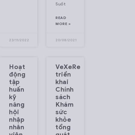
Suốt
READ
MORE »
23/11/2022
20/08/2021
Hoạt
VeXeRe
động
triển
tập
khai
huấn
Chính
kỹ
sách
năng
Khám
hội
sức
nhập
khỏe
nhân
tổng
viên
quát