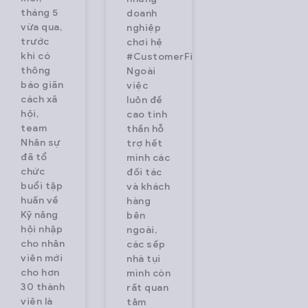
tháng 5
doanh
vừa qua,
nghiệp
trước
chơi hệ
khi có
#CustomerFirst.
thông
Ngoài
báo giãn
việc
cách xã
luôn đề
hội,
cao tinh
team
thần hỗ
Nhân sự
trợ hết
đã tổ
mình các
chức
đối tác
buổi tập
và khách
huấn về
hàng
Kỹ năng
bên
hội nhập
ngoài,
cho nhân
các sếp
viên mới
nhà tụi
cho hơn
mình còn
30 thành
rất quan
viên là
tâm