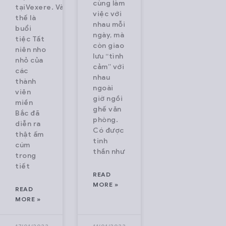
cùng làm
tạiVexere. Và
việc với
thế là
nhau mỗi
buổi
ngày, mà
tiệc Tất
còn giao
niên nho
lưu “tình
nhỏ của
cảm” với
các
nhau
thành
ngoài
viên
giờ ngồi
miền
ghế văn
Bắc đã
phòng.
diễn ra
Có được
thật ấm
tinh
cúm
thần như
trong
tiết
READ
MORE »
READ
MORE »