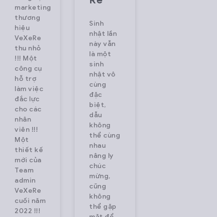
marketing
thương
Sinh
hiệu
nhật lần
VeXeRe
này vẫn
thu nhỏ
là một
!!! Một
sinh
công cụ
nhật vô
hỗ trợ
cùng
làm việc
đặc
đắc lực
biệt,
cho các
dẫu
nhân
không
viên !!!
thể cùng
Một
nhau
thiết kế
nâng ly
mới của
chúc
Team
mừng,
admin
cũng
VeXeRe
không
cuối năm
thể gặp
2022 !!!
mặt để