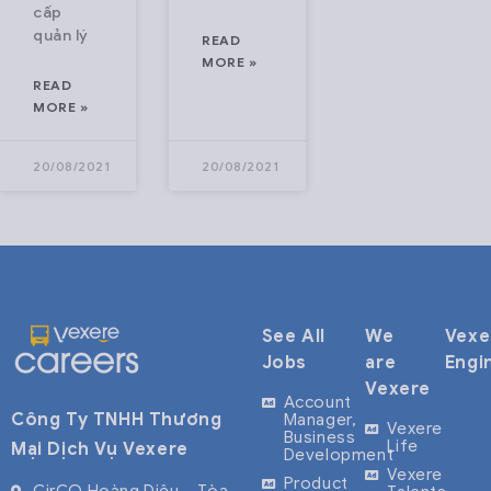
cấp
quản lý
READ
MORE »
READ
MORE »
20/08/2021
20/08/2021
See All
We
Vexe
Jobs
are
Engi
Vexere
Account
Công Ty TNHH Thương
Manager,
Vexere
Business
Life
Mại Dịch Vụ Vexere
Development
Vexere
Product
CirCO Hoàng Diệu – Tòa