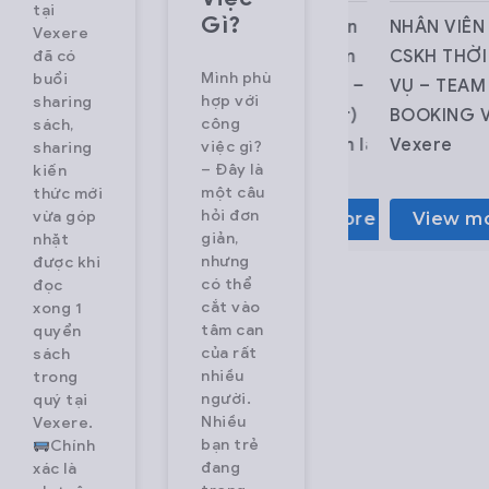
m
Vietnam
tại
Gì?
Chuyên viên
NHÂN VIÊN
Vexere
CHUYÊN
CSKH (Team
CSKH THỜI
đã có
Mình phù
buổi
ck
VIÊN QA
Xử lý sự cố –
VỤ – TEAM
hợp với
sharing
per
(Open to
Call Center)
BOOKING Về
công
sách,
JS +
Junior Level)
Vexere.com là
Vexere
việc gì?
sharing
– Đây là
kiến
S)
Kiểm Soát
hệ thống vé
Vexere là
một câu
thức mới
Chất Lượng
xe lớn nhất
nền tảng đặt
hỏi đơn
vừa góp
View more
View more
e –
Tổng Đài
Việt Nam
vé xe lớn
giản,
nhặt
w more
View more
nhưng
tionizing
CSKH
giúp người
nhất Việt
được khi
có thể
đọc
y
Vexere.com là
dùng có thể
Nam, kết nối
cắt vào
xong 1
m
hệ thống vé
tìm thông tin
hơn 1.000
tâm can
quyển
xe lớn nhất
chuyến xe,
nhà xe và
của rất
sách
nhiều
trong
 is
Việt Nam
hãng xe, và
hơn 3.000
người.
quý tại
m’s
giúp người
mua vé trực
tuyến đường
Nhiều
Vexere.
line
dùng có thể
tuyến với
trong và
bạn trẻ
Chính
đang
keting
tìm thông tin
hàng triệu
ngoài nước.
xác là