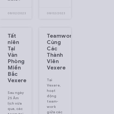
 fast,
ss,
08/02/2023
08/02/2023
zed
g
Tất
Teamwork
ence.
niên
Cùng
d
Tại
Các
Văn
Thành
 is
Phòng
Viên
Miền
Vexere
ing
Bắc
ghts,
Vexere
Tại
 and
Vexere,
hoạt
Sau ngày
động
25 Âm
team-
lịch vừa
work
qua, các
giữa các