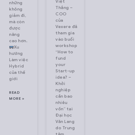
Việt
những
Thắng –
không
COO
giảm đi,
của
mà còn
Vexere đã
được
tham gia
nâng
vào buổi
cao hơn.
workshop
Xu
“How to
hướng
fund
Làm việc
your
Hybrid
Start-up
của thế
idea? –
giới
Khởi
nghiệp
READ
cần bao
MORE »
nhiêu
vốn” tại
Đại học
Văn Lang
do Trung
tâm