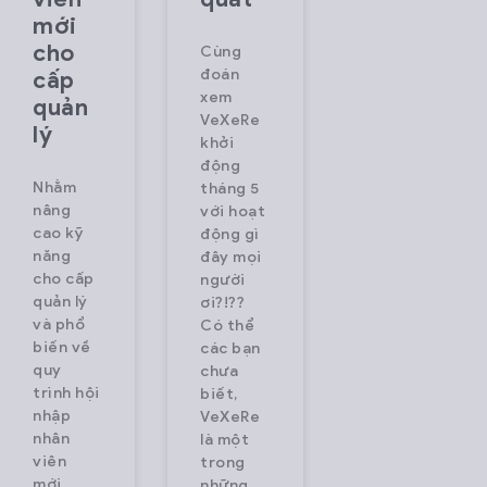
mới
cho
Cùng
đoán
cấp
xem
quản
VeXeRe
lý
khởi
động
Nhằm
tháng 5
nâng
với hoạt
cao kỹ
động gì
năng
đây mọi
cho cấp
người
quản lý
ơi?!??
và phổ
Có thể
biến về
các bạn
quy
chưa
trình hội
biết,
nhập
VeXeRe
nhân
là một
viên
trong
mới,
những