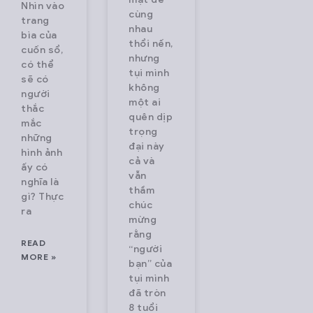
Nhìn vào
cùng
trang
nhau
bìa của
thổi nến,
cuốn sổ,
nhưng
có thể
tụi mình
sẽ có
không
người
một ai
thắc
quên dịp
mắc
trọng
những
đại này
hình ảnh
cả và
ấy có
vẫn
nghĩa là
thầm
gì? Thực
chúc
ra
mừng
rằng
READ
“người
MORE »
bạn” của
tụi mình
đã tròn
8 tuổi