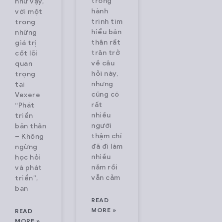
trong
như vậy,
rm,
chuyến xe,
lượt truy cập
Mỗi ngày,
hành
với một
ting
hãng xe, và
mỗi
hàng nghìn
trình tìm
trong
,000
mua vé trực
tháng. Vexere đang
khách hàng
hiểu bản
những
thân rất
giá trị
ort
tuyến với
hợp tác bán
tin tưởng
trăn trở
cốt lõi
ors
hàng triệu
vé với hơn
Vexere để
về câu
quan
rving
lượt truy cập
600 nhà xe,
bắt đầu hành
hỏi này,
trọng
nhưng
s of
mỗi
phủ rộng hầu
trình của
tại
cũng có
Vexere
gers
tháng. Vexere đang
hết các
mình. Đằng
rất
“Phát
month.
hợp tác bán
tuyến
sau mỗi
nhiều
triển
neer
vé với hơn
chuyến đi
người
bản thân
thậm chí
– Không
logy
600 nhà xe,
suôn sẻ là
đã đi làm
ngừng
phủ rộng hầu
nhiều
học hỏi
nize
năm rồi
và phát
vẫn cảm
triển”,
bạn
ortation
READ
y,
MORE »
READ
ng
MORE »