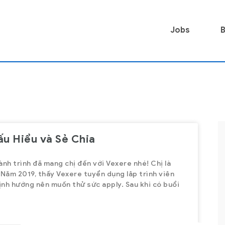
Jobs
B
u Hiểu và Sẻ Chia
HCM – Nhân viên CSKH Part-tim
ành trình đã mang chị đến với Vexere nhé! Chị là
HCM - Nhân viên CSKH Part-time -
Ca Đêm
Năm 2019, thấy Vexere tuyển dụng lâp trình viên
ịnh hướng nên muốn thử sức apply. Sau khi có buổi
Part Time
Ho Chi Minh
,