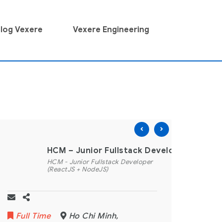
log Vexere
Vexere Engineering
e – Ca Đêm
HCM – Junior Fullstack Developer (ReactJ
HCM - Junior Fullstack Developer
(ReactJS + NodeJS)
Full Time
Ho Chi Minh
,
Full Ti