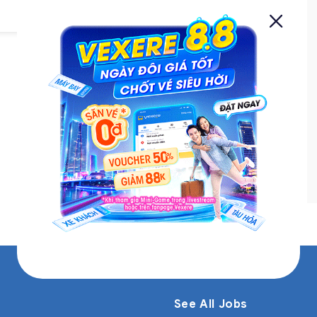
Vietnam
Nhân viên CSKH Part-time – Ca Đêm
Vexere.com là hệ thống vé xe lớn
nhất Việt Nam, giúp người dùng có
thể tìm thông tin chuyến xe, hãng xe
và mua vé trực tuyến với hàng triệu
lượt truy cập mỗi tháng. Vexere
đang hợp tác bán vé với hơn 600 nhà
View more
xe, phủ rộng hầu hết các tuyến
đường
See All Jobs