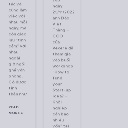
vào
tác và
ngày
cùng làm
25/11/2022,
việc với
anh Đào
nhau mỗi
Việt
ngày, mà
Thắng –
còn giao
COO
lưu “tình
của
cảm” với
Vexere đã
nhau
tham gia
ngoài
vào buổi
giờ ngồi
workshop
ghế văn
“How to
phòng.
fund
Có được
your
tinh
Start-up
thần như
idea? –
Khởi
READ
nghiệp
MORE »
cần bao
nhiêu
vốn” tại