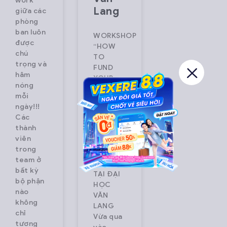
work
Lang
giữa các
phòng
ban luôn
WORKSHOP
được
“HOW
chú
TO
trọng và
FUND
hâm
YOUR
nóng
START-
mỗi
UP IDEA?
ngày!!!
– KHỞI
Các
NGHIỆP
thành
CẦN
viên
BAO
trong
NHIÊU
team ở
VỐN?”
bất kỳ
TẠI ĐẠI
bộ phận
HỌC
nào
VĂN
không
LANG
chỉ
Vừa qua
tương