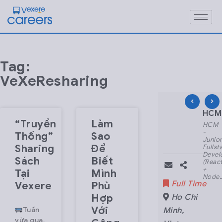
Tag:
VeXeResharing
HCM – Nhân viên CS
HCM 
“Truyền
Làm
HCM
HCM
-
-
Thống”
Sao
Nhân
Junio
Sharing
Để
viên
Fullst
CSKH
Devel
Sách
Biết
Part-
(Reac
time
+
Tại
Mình
- Ca
NodeJ
Part Time
Full Time
Vexere
Phù
Đêm
Hợp
Ho Chi
Ho Chi
Với
Tuần
Minh
,
Minh
,
vừa qua,