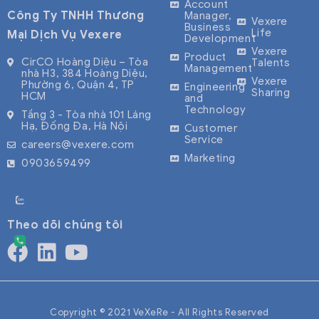
Account
Công Ty TNHH Thương
Manager,
Vexere
Business
Life
Mại Dịch Vụ Vexere
Development
Vexere
Product
CirCO Hoàng Diệu – Tòa
Talents
Management
nhà H3, 384 Hoàng Diệu,
Vexere
Phường 6, Quận 4, TP
Engineering
Sharing
HCM
and
Technology
Tầng 3 - Tòa nhà 101 Láng
Hạ, Đống Đa, Hà Nội
Customer
Service
careers@vexere.com
Marketing
0903659499
Theo dõi chúng tôi
Copyright © 2021 VeXeRe - All Rights Reserved