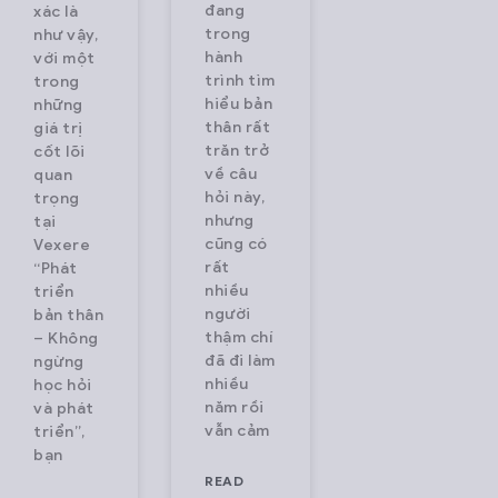
tuyến với
platform,
đang
xác là
trong
như vậy,
hàng triệu
connecting
hành
với một
lượt truy cập
over 2,000
trình tìm
trong
mỗi tháng.
transport
hiểu bản
những
thân rất
giá trị
Vexere đang
operators
trăn trở
cốt lõi
hợp tác bán
and serving
về câu
quan
vé với hơn
millions of
hỏi này,
trọng
600 nhà xe,
passengers
nhưng
tại
cũng có
Vexere
phủ rộng hầu
every month.
rất
“Phát
hết các
We pioneer
nhiều
triển
tuyến đường
technology
người
bản thân
thậm chí
– Không
to
đã đi làm
ngừng
modernize
nhiều
học hỏi
the
năm rồi
và phát
transportatio
vẫn cảm
triển”,
bạn
industry,
READ
bringing