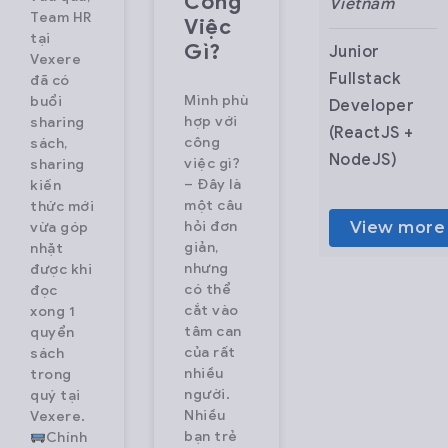
Công
Vietnam
Vietnam
Team HR
Việc
tại
Gì?
Nhân viên
Junior
Vexere
CSKH Part-
Fullstack
đã có
Mình phù
buổi
time – Ca
Developer
hợp với
sharing
Đêm
(ReactJS +
công
sách,
Vexere.com
NodeJS)
việc gì?
sharing
– Đây là
kiến
là hệ thống
About
một câu
thức mới
vé xe lớn
VeXeRe –
hỏi đơn
View more
View more
vừa góp
nhất Việt
Revolutionizin
giản,
nhặt
Nam, giúp
the way
nhưng
được khi
có thể
đọc
người dùng
Vietnam
cắt vào
xong 1
có thể tìm
travels
tâm can
quyển
thông tin
VeXeRe is
của rất
sách
nhiều
trong
chuyến xe,
Vietnam’s
người.
quý tại
hãng xe và
No.1 online
Nhiều
Vexere.
mua vé trực
bus ticketing
bạn trẻ
Chính