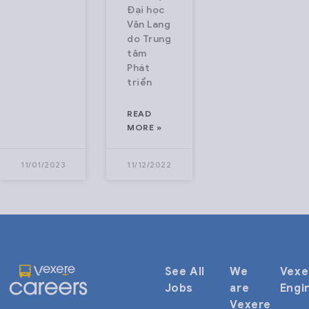
Đại học
Văn Lang
do Trung
tâm
Phát
triển
READ
MORE »
11/01/2023
11/12/2022
See All
We
Vexe
Jobs
are
Engi
Vexere