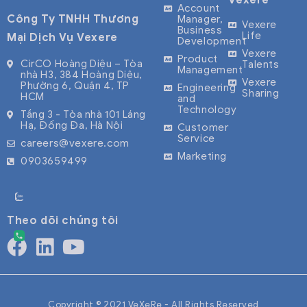
Vexere
tuyến với
platform,
Account
Công Ty TNHH Thương
Manager,
hàng triệu
connecting
Vexere
Business
Life
Mại Dịch Vụ Vexere
Development
lượt truy cập
over 2,000
Vexere
Product
mỗi tháng.
transport
CirCO Hoàng Diệu – Tòa
Talents
Management
nhà H3, 384 Hoàng Diệu,
Vexere đang
operators
Vexere
Phường 6, Quận 4, TP
Engineering
Sharing
HCM
hợp tác bán
and serving
and
Technology
Tầng 3 - Tòa nhà 101 Láng
vé với hơn
millions of
Hạ, Đống Đa, Hà Nội
Customer
600 nhà xe,
passengers
Service
careers@vexere.com
phủ rộng hầu
every month.
Marketing
0903659499
hết các
We pioneer
tuyến đường
technology
to
Theo dõi chúng tôi
modernize
the
transportatio
industry,
bringing
Copyright © 2021 VeXeRe - All Rights Reserved