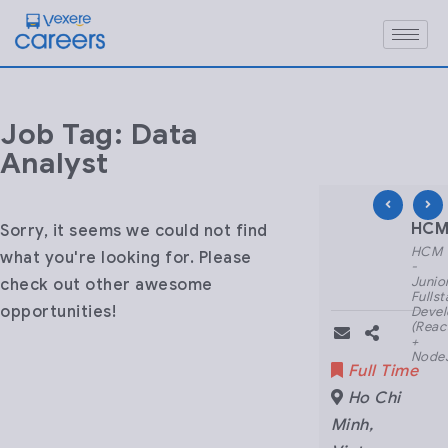
Job Tag: Data
Analyst
HCM – Nhân viên CS
HCM 
Sorry, it seems we could not find
HCM
HCM
what you're looking for. Please
-
-
Nhân
Junio
check out other awesome
viên
Fullst
opportunities!
CSKH
Devel
Part-
(Reac
time
+
- Ca
NodeJ
Part Time
Full Time
Đêm
Ho Chi
Ho Chi
Minh
,
Minh
,