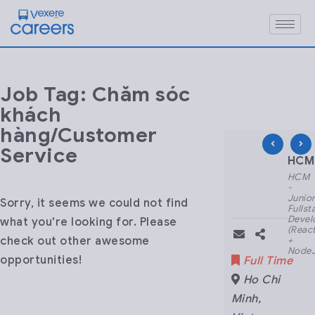
Job Tag: Chăm sóc
khách
hàng/Customer
Service
HCM – Nhân viên CS
HCM 
HCM
HCM
-
-
Nhân
Junio
Sorry, it seems we could not find
viên
Fullst
CSKH
Devel
what you're looking for. Please
Part-
(Reac
check out other awesome
time
+
- Ca
NodeJ
opportunities!
Part Time
Full Time
Đêm
Ho Chi
Ho Chi
Minh
,
Minh
,