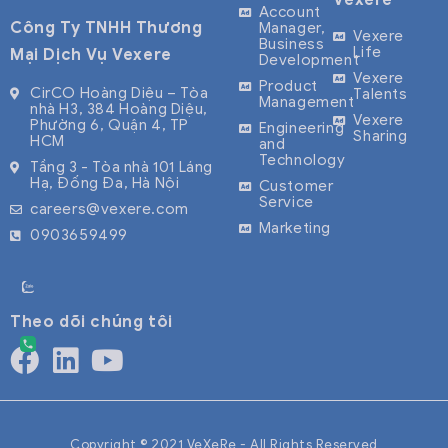
Vexere
tuyến với
platform,
Account
Công Ty TNHH Thương
Manager,
hàng triệu
connecting
Vexere
Business
Life
Mại Dịch Vụ Vexere
Development
lượt truy cập
over 2,000
Vexere
Product
mỗi tháng.
transport
CirCO Hoàng Diệu – Tòa
Talents
Management
nhà H3, 384 Hoàng Diệu,
Vexere đang
operators
Vexere
Phường 6, Quận 4, TP
Engineering
Sharing
HCM
hợp tác bán
and serving
and
Technology
Tầng 3 - Tòa nhà 101 Láng
vé với hơn
millions of
Hạ, Đống Đa, Hà Nội
Customer
600 nhà xe,
passengers
Service
careers@vexere.com
phủ rộng hầu
every month.
Marketing
0903659499
hết các
We pioneer
tuyến đường
technology
to
Theo dõi chúng tôi
modernize
the
transportatio
industry,
bringing
Copyright © 2021 VeXeRe - All Rights Reserved