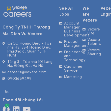
See All
We
Vexe
Jobs
are
Engi
Vexere
Account
Công Ty TNHH Thương
Manager,
Vexere
Business
Life
Mại Dịch Vụ Vexere
Development
Vexere
Product
CirCO Hoàng Diệu – Tòa
Talents
Management
nhà H3, 384 Hoàng Diệu,
Vexere
Phường 6, Quận 4, TP
Engineering
Sharing
HCM
and
Technology
Tầng 3 - Tòa nhà 101 Láng
Hạ, Đống Đa, Hà Nội
Customer
Service
careers@vexere.com
Marketing
0903659499
Theo dõi chúng tôi