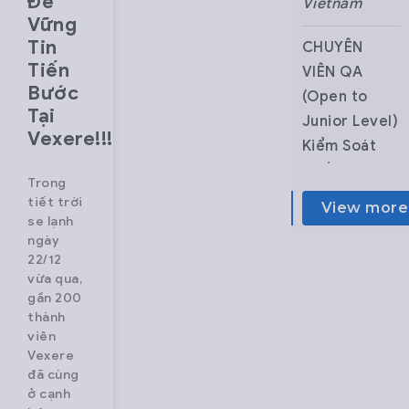
Đề
Vietnam
Vietnam
Vietnam
Vững
Tin
Nhân viên
Junior
CHUYÊN
Tiến
CSKH Part-
Fullstack
VIÊN QA
Bước
time – Ca
Developer
(Open to
Tại
Đêm
(ReactJS +
Junior Level)
Vexere!!!
Vexere.com
NodeJS)
Kiểm Soát
là hệ thống
About
Chất Lượng
Trong
vé xe lớn
VeXeRe –
Tổng Đài
tiết trời
View more
View more
View more
nhất Việt
Revolutionizing
CSKH
se lạnh
ngày
Nam, giúp
the way
Vexere.com là
22/12
người dùng
Vietnam
hệ thống vé
vừa qua,
có thể tìm
travels
xe lớn nhất
gần 200
thành
thông tin
VeXeRe is
Việt Nam
viên
chuyến xe,
Vietnam’s
giúp người
Vexere
hãng xe và
No.1 online
dùng có thể
đã cùng
mua vé trực
bus ticketing
tìm thông tin
ở cạnh