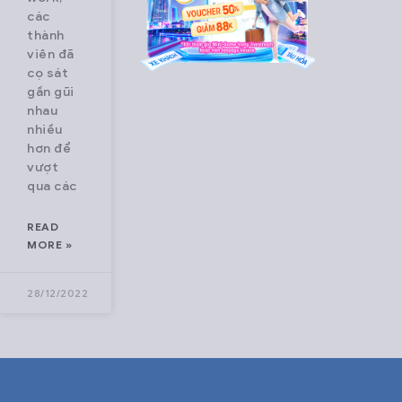
các
users a fast,
thành
seamless,
viên đã
and
cọ sát
optimized
gần gũi
nhau
booking
nhiều
experience.
hơn để
Beyond
vượt
qua các
buses,
VeXeRe is
READ
expanding
MORE »
into flights,
trains, and
28/12/2022