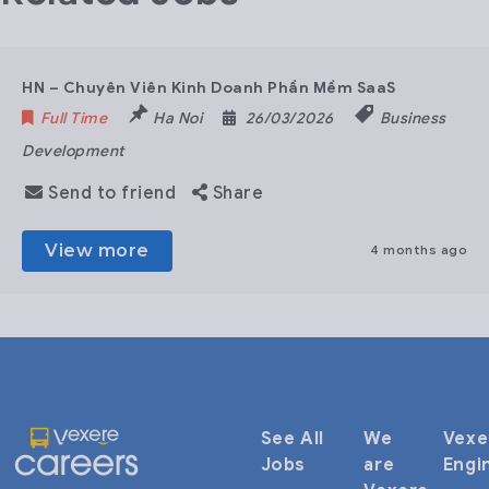
HN – Chuyên Viên Kinh Doanh Phần Mềm SaaS
Full Time
Ha Noi
26/03/2026
Business
Development
Send to friend
Share
View more
4 months ago
See All
We
Vexe
Jobs
are
Engi