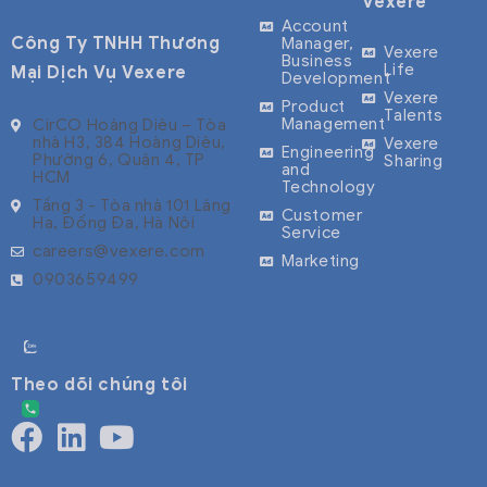
Vexere
Account
Công Ty TNHH Thương
Manager,
Vexere
Business
Life
Mại Dịch Vụ Vexere
Development
Vexere
Product
Talents
Management
CirCO Hoàng Diệu – Tòa
nhà H3, 384 Hoàng Diệu,
Vexere
Engineering
Phường 6, Quận 4, TP
Sharing
and
HCM
Technology
Tầng 3 - Tòa nhà 101 Láng
Customer
Hạ, Đống Đa, Hà Nội
Service
careers@vexere.com
Marketing
0903659499
Theo dõi chúng tôi