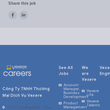
Share this job
See All
We
Vexe
Jobs
are
Engi
Vexere
Account
Công Ty TNHH Thương
Manager,
Vexere
Business
Life
Mại Dịch Vụ Vexere
Development
Vexere
Product
Talents
Management
CirCO Hoàng Diệu – Tòa