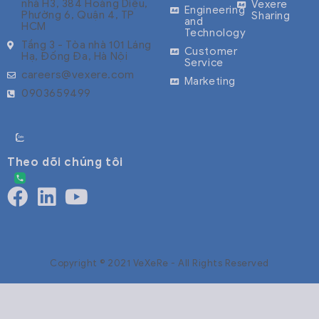
nhà H3, 384 Hoàng Diệu,
Vexere
Engineering
Phường 6, Quận 4, TP
Sharing
and
HCM
Technology
Tầng 3 - Tòa nhà 101 Láng
Customer
Hạ, Đống Đa, Hà Nội
Service
careers@vexere.com
Marketing
0903659499
Theo dõi chúng tôi
Copyright © 2021 VeXeRe - All Rights Reserved