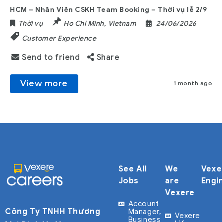
HCM – Nhân Viên CSKH Team Booking – Thời vụ lễ 2/9
Thời vụ
Ho Chi Minh
,
Vietnam
24/06/2026
Customer Experience
Send to friend
Share
View more
1 month ago
See All
We
Vexe
Jobs
are
Engi
Vexere
Account
Công Ty TNHH Thương
Manager,
Vexere
Business