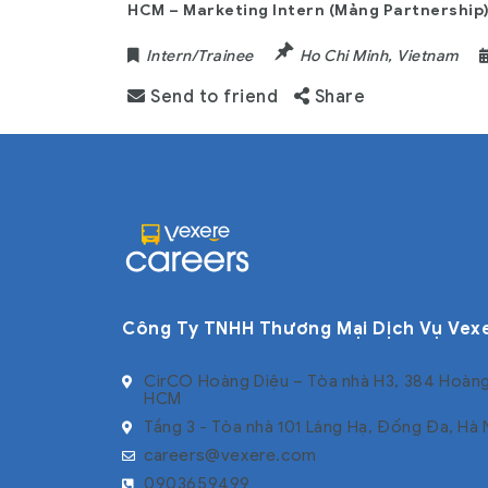
HCM – Marketing Intern (Mảng Partnership
Intern/Trainee
Ho Chi Minh
,
Vietnam
Send to friend
Share
Công Ty TNHH Thương Mại Dịch Vụ Vex
CirCO Hoàng Diệu – Tòa nhà H3, 384 Hoàng
HCM
Tầng 3 - Tòa nhà 101 Láng Hạ, Đống Đa, Hà 
careers@vexere.com
0903659499