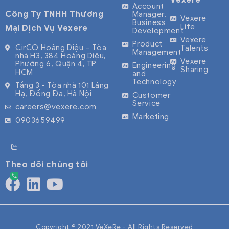
Vexere
tuyến với
platform,
chuyến xe,
Account
Công Ty TNHH Thương
Manager,
hàng triệu
connecting
hãng xe, và
Vexere
Business
Life
Mại Dịch Vụ Vexere
Development
lượt truy cập
over 2,000
mua vé trực
Vexere
Product
mỗi tháng.
transport
tuyến với
CirCO Hoàng Diệu – Tòa
Talents
Management
nhà H3, 384 Hoàng Diệu,
Vexere đang
operators
hàng triệu
Vexere
Phường 6, Quận 4, TP
Engineering
Sharing
HCM
hợp tác bán
and serving
lượt truy cập
and
Technology
Tầng 3 - Tòa nhà 101 Láng
vé với hơn
millions of
mỗi
Hạ, Đống Đa, Hà Nội
Customer
600 nhà xe,
passengers
tháng. Vexere
Service
careers@vexere.com
phủ rộng hầu
every month.
hợp tác bán
Marketing
0903659499
hết các
We pioneer
vé với hơn
tuyến đường
technology
600 nhà xe,
to
phủ rộng hầu
Theo dõi chúng tôi
modernize
the
transportation
industry,
bringing
Copyright © 2021 VeXeRe - All Rights Reserved