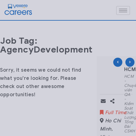
Job Tag:
AgencyDevelopment
HCM – Nhân viên CSKH Part-time –
HCM – Junior Fulls
HCM 
Sorry, it seems we could not find
HCM
HCM
HCM
what you're looking for. Please
-
-
-
Nhân
Junior
Chuy
check out other awesome
viên
Fullstack
viên
opportunities!
CSKH
Developer
QA
Part-
(ReactJS
-
time
+
Kiểm
- Ca
NodeJS)
Soát
Part Time
Full Time
Full Time
Đêm
Chất
Lượn
Ho Chi
Ho Chi
Ho Chi
Tổng
Đài
Minh
,
Minh
,
Minh
,
CSKH