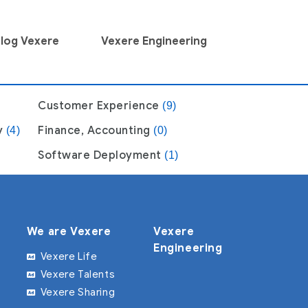
log Vexere
Vexere Engineering
Customer Experience
(9)
y
Finance, Accounting
(4)
(0)
Software Deployment
(1)
We are Vexere
Vexere
Engineering
Vexere Life
Vexere Talents
Vexere Sharing