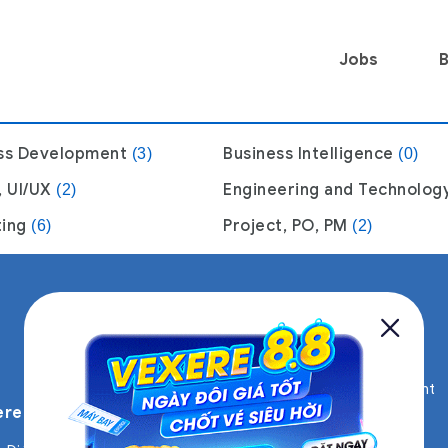
Jobs
B
ss Development
Business Intelligence
(3)
(0)
, UI/UX
Engineering and Technolog
(2)
ting
Project, PO, PM
(6)
(2)
See All Jobs
Account Manager,
Business Development
ere
Product Management
Engineering and