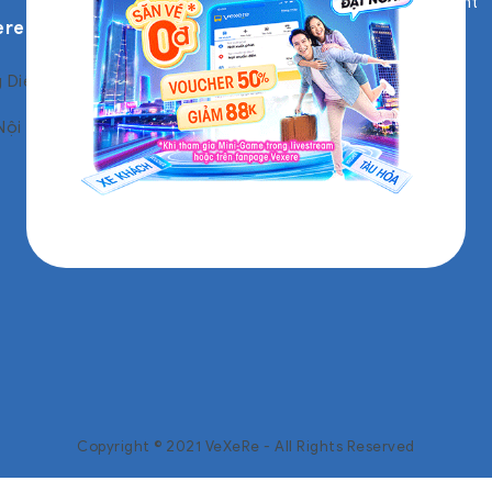
Business Development
ere
Product Management
Engineering and
Technology
 Diệu, Phường 6, Quận 4, TP
Customer Service
Nội
Marketing
Copyright © 2021 VeXeRe - All Rights Reserved