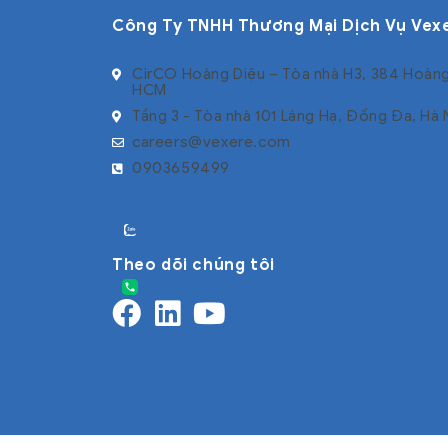
Công Ty TNHH Thương Mại Dịch Vụ Vex
CirCO Hoàng Diệu – Tòa nhà H3, 384 Hoàng
HCM
Tầng 3 - Tòa nhà 101 Láng Hạ, Đống Đa, Hà 
careers@vexere.com
0903659499
Theo dõi chúng tôi