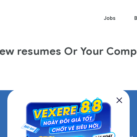
Jobs
B
iew resumes Or Your Comp
See All Jobs
Account Manager,