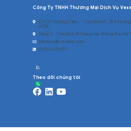
Công Ty TNHH Thương Mại Dịch Vụ Vex
CirCO Hoàng Diệu – Tòa nhà H3, 384 Hoàng
HCM
Tầng 3 - Tòa nhà 101 Láng Hạ, Đống Đa, Hà 
careers@vexere.com
0903659499
Theo dõi chúng tôi