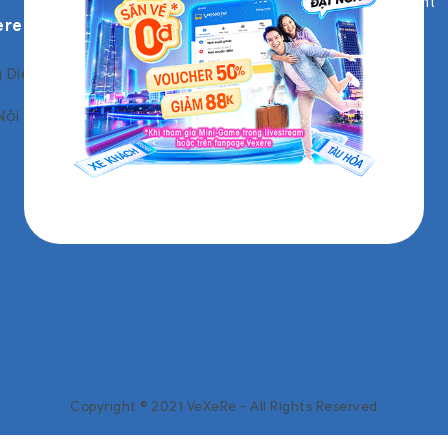
Business Development
ere
Product Management
Engineering and
Technology
 Diệu, Phường 6, Quận 4, TP
Customer Service
Nội
Marketing
Copyright © 2021 VeXeRe - All Rights Reserved