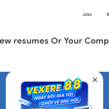
Jobs
B
iew resumes Or Your Comp
See All Jobs
Account Manager,