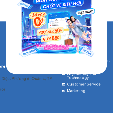
Forgot Password?
Don't have an account yet?
Register Now
See All Jobs
Account Manager,
Business Development
ere
Product Management
Engineering and
Technology
 Diệu, Phường 6, Quận 4, TP
Customer Service
Nội
Marketing