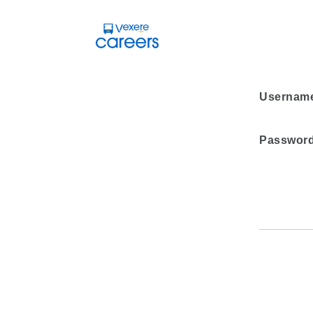
Usernam
Passwor