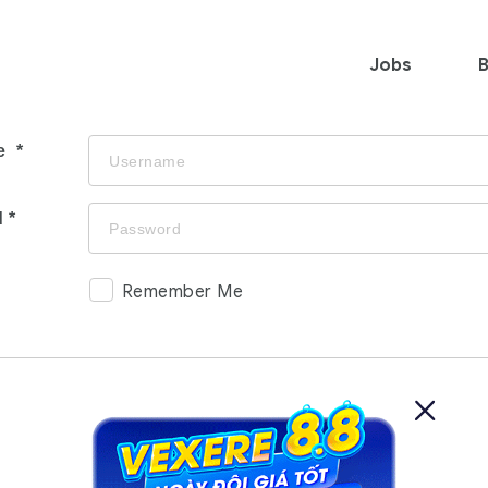
Jobs
B
e
d
Remember Me
Login