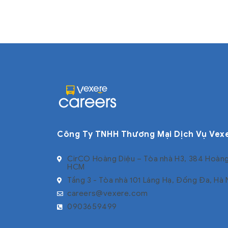
Công Ty TNHH Thương Mại Dịch Vụ Vex
CirCO Hoàng Diệu – Tòa nhà H3, 384 Hoàng
HCM
Tầng 3 - Tòa nhà 101 Láng Hạ, Đống Đa, Hà 
careers@vexere.com
0903659499