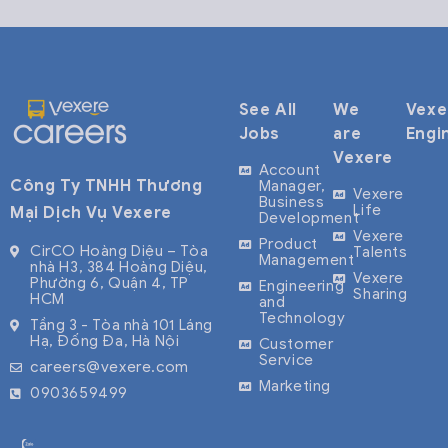
See All
We
Vexe
Jobs
are
Engi
Vexere
Account
Công Ty TNHH Thương
Manager,
Vexere
Business
Life
Mại Dịch Vụ Vexere
Development
Vexere
Product
CirCO Hoàng Diệu – Tòa
Talents
Management
nhà H3, 384 Hoàng Diệu,
Vexere
Phường 6, Quận 4, TP
Engineering
Sharing
HCM
and
Technology
Tầng 3 - Tòa nhà 101 Láng
Hạ, Đống Đa, Hà Nội
Customer
Service
careers@vexere.com
Marketing
0903659499