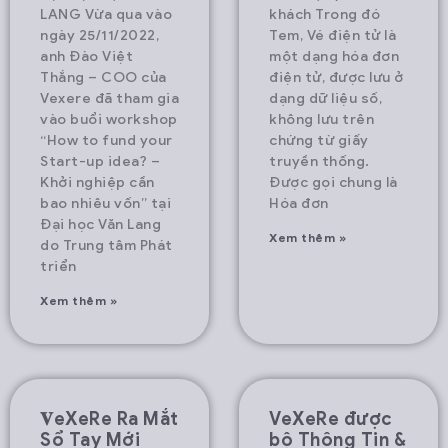
LANG Vừa qua vào
khách Trong đó
ngày 25/11/2022,
Tem, Vé điện tử là
anh Đào Việt
một dạng hóa đơn
Thắng – COO của
điện tử, được lưu ở
Vexere đã tham gia
dạng dữ liệu số,
vào buổi workshop
không lưu trên
“How to fund your
chứng từ giấy
Start-up idea? –
truyền thống.
Khởi nghiệp cần
Được gọi chung là
bao nhiêu vốn” tại
Hóa đơn
Đại học Văn Lang
Xem thêm »
do Trung tâm Phát
triển
Xem thêm »
𝐕eXeRe Ra Mắt
VeXeRe được
Sổ Tay Mới
bộ Thông Tin &