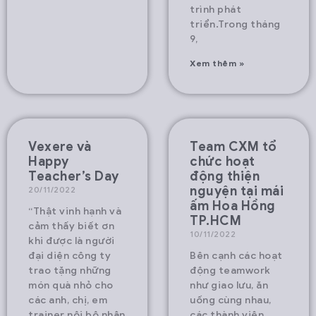
trình phát
triển.Trong tháng
9,
Xem thêm »
Vexere và
Team CXM tổ
Happy
chức hoạt
Teacher’s Day
động thiện
nguyện tại mái
20/11/2022
ấm Hoa Hồng
“Thật vinh hạnh và
TP.HCM
cảm thấy biết ơn
10/11/2022
khi được là người
đại diện công ty
Bên cạnh các hoạt
trao tặng những
động teamwork
món quà nhỏ cho
như giao lưu, ăn
các anh, chị, em
uống cùng nhau,
trainer nội bộ nhân
các thành viên