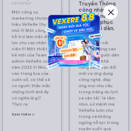
Truyền Thông
23/11/2022
công nhận đạt
Một công cụ
tiêu chí nền
marketing thương
tảng số phục
hiệu VeXeRe thu
vụ người dân.
nhỏ !!! Một công cụ
20/11/2022
hỗ trợ làm việc đắc
lực cho các nhân
“Góp phần cải
viên !!! Một thiết
thiện và nâng cao
kế mới của Team
đời sống người dân
admin VeXeRe cuối
thông qua khả
năm 2022 !!! Nhìn
năng sáng tạo đổi
vào trang bìa của
mới và ứng dụng
cuốn sổ, có thể sẽ
công nghệ, đáp
có người thắc mắc
ứng mọi nhu cầu
những hình ảnh ấy
trong mảng du lịch
có nghĩa là gì?
và vận tải” là tầm
Thực ra
nhìn, sứ mệnh mà
VeXeRe luôn chú
Xem thêm »
trọng và không
ngừng nỗ lực trong
xuyên suốt quá