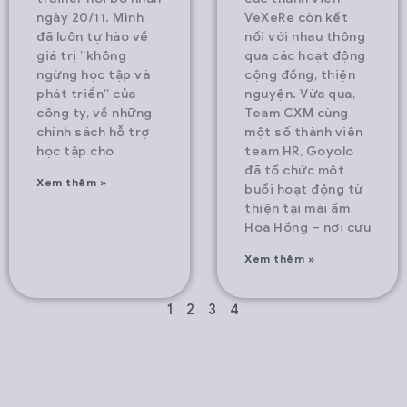
ngày 20/11. Mình
VeXeRe còn kết
đã luôn tự hào về
nối với nhau thông
giá trị ”không
qua các hoạt động
ngừng học tập và
cộng đồng, thiện
phát triển” của
nguyện. Vừa qua,
công ty, về những
Team CXM cùng
chính sách hỗ trợ
một số thành viên
học tập cho
team HR, Goyolo
đã tổ chức một
Xem thêm »
buổi hoạt động từ
thiện tại mái ấm
Hoa Hồng – nơi cưu
Xem thêm »
1
2
3
4