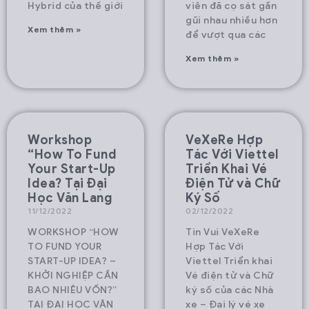
Hybrid của thế giới
viên đã cọ sát gần
gũi nhau nhiều hơn
Xem thêm »
để vượt qua các
Xem thêm »
Workshop
VeXeRe Hợp
“How To Fund
Tác Với Viettel
Your Start-Up
Triển Khai Vé
Idea? Tại Đại
Điện Tử và Chữ
Học Văn Lang
Ký Số
11/12/2022
02/12/2022
WORKSHOP “HOW
Tin Vui VeXeRe
TO FUND YOUR
Hợp Tác Với
START-UP IDEA? –
Viettel Triển khai
KHỞI NGHIỆP CẦN
Vé điện tử và Chữ
BAO NHIÊU VỐN?”
ký số của các Nhà
TẠI ĐẠI HỌC VĂN
xe – Đại lý vé xe