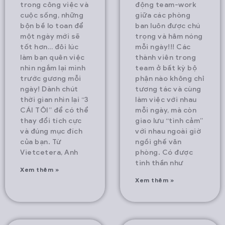
trong công việc và
động team-work
cuộc sống, những
giữa các phòng
bộn bề lo toan để
ban luôn được chú
một ngày mới sẽ
trọng và hâm nóng
tốt hơn… đôi lúc
mỗi ngày!!! Các
làm bạn quên việc
thành viên trong
nhìn ngắm lại mình
team ở bất kỳ bộ
trước gương mỗi
phận nào không chỉ
ngày! Dành chút
tương tác và cùng
thời gian nhìn lại “3
làm việc với nhau
CÁI TÔI” để có thể
mỗi ngày, mà còn
thay đổi tích cực
giao lưu “tình cảm”
và đúng mục đích
với nhau ngoài giờ
của bạn. Từ
ngồi ghế văn
Vietcetera, Anh
phòng. Có được
tinh thần như
Xem thêm »
Xem thêm »