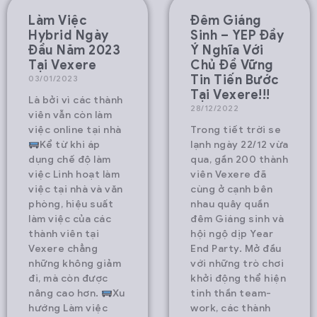
Làm Việc
Đêm Giáng
Hybrid Ngày
Sinh – YEP Đầy
Đầu Năm 2023
Ý Nghĩa Với
Tại Vexere
Chủ Đề Vững
Tin Tiến Bước
03/01/2023
Tại Vexere!!!
Là bởi vì các thành
28/12/2022
viên vẫn còn làm
việc online tại nhà
Trong tiết trời se
Kể từ khi áp
lạnh ngày 22/12 vừa
dụng chế độ làm
qua, gần 200 thành
việc Linh hoạt làm
viên Vexere đã
việc tại nhà và văn
cùng ở cạnh bên
phòng, hiệu suất
nhau quây quần
làm việc của các
đêm Giáng sinh và
thành viên tại
hội ngộ dịp Year
Vexere chẳng
End Party. Mở đầu
những không giảm
với những trò chơi
đi, mà còn được
khởi động thể hiện
nâng cao hơn.
Xu
tinh thần team-
hướng Làm việc
work, các thành